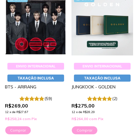
ENVIO INTERNACIONAL
ENVIO INTERNACIONAL
TAXAÇÃO INCLUSA
TAXAÇÃO INCLUSA
BTS - ARIRANG
JUNGKOOK - GOLDEN
(59)
(2)
R$269,00
R$275,00
12
x
de
R$27,67
12
x
de
R$28,29
R$258,24
com
Pix
R$264,00
com
Pix
Comprar
Comprar