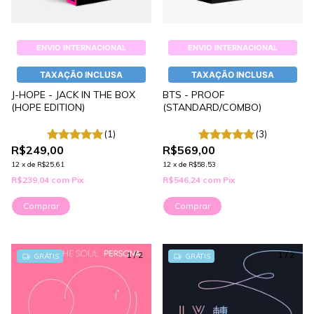
ENVIO INTERNACIONAL
ENVIO INTERNACIONAL
TAXAÇÃO INCLUSA
TAXAÇÃO INCLUSA
J-HOPE - JACK IN THE BOX
BTS - PROOF
(HOPE EDITION)
(STANDARD/COMBO)
(1)
(3)
R$249,00
R$569,00
12
x
de
R$25,61
12
x
de
R$58,53
R$239,04
com
Pix
R$546,24
com
Pix
Comprar
Comprar
1
/
2
1
/
2
GRÁTIS
GRÁTIS