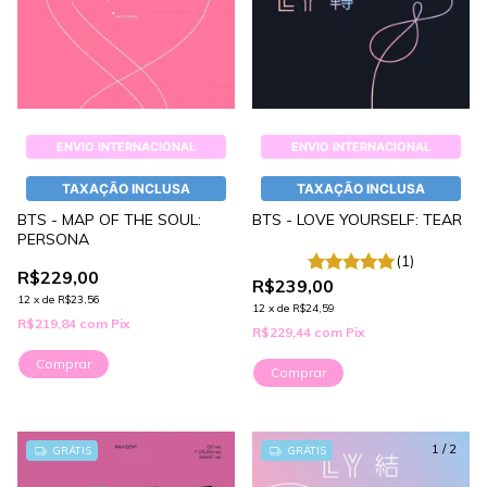
ENVIO INTERNACIONAL
ENVIO INTERNACIONAL
TAXAÇÃO INCLUSA
TAXAÇÃO INCLUSA
BTS - MAP OF THE SOUL:
BTS - LOVE YOURSELF: TEAR
PERSONA
(1)
R$229,00
R$239,00
12
x
de
R$23,56
12
x
de
R$24,59
R$219,84
com
Pix
R$229,44
com
Pix
Comprar
Comprar
1
/
2
GRÁTIS
GRÁTIS