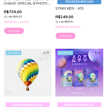
TAXAÇÃO INCLUSA
CHAOS' (SPECIAL 8 PHOTO-
FOLIO)
STRAY KIDS - ATE
R$739,00
R$249,00
12
x
de
R$76,02
R$709,44
com
Pix
12
x
de
R$25,61
R$239,04
com
Pix
Comprar
1
/
2
1
/
4
GRÁTIS
GRÁTIS
ENVIO INTERNACIONAL
ENVIO INTERNACIONAL