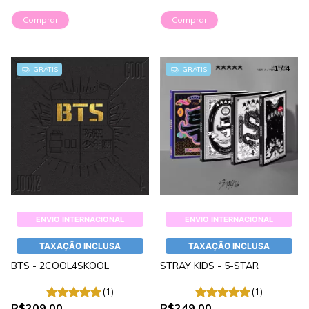
Comprar
Comprar
1
/
4
GRÁTIS
GRÁTIS
ENVIO INTERNACIONAL
ENVIO INTERNACIONAL
TAXAÇÃO INCLUSA
TAXAÇÃO INCLUSA
BTS - 2COOL4SKOOL
STRAY KIDS - 5-STAR
(1)
(1)
R$209,00
R$249,00