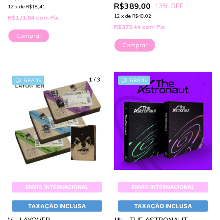
R$389,00
13
% OFF
12
x
de
R$18,41
12
x
de
R$40,02
R$171,84
com
Pix
R$373,44
com
Pix
Comprar
Comprar
1
/
3
GRÁTIS
GRÁTIS
ENVIO INTERNACIONAL
ENVIO INTERNACIONAL
TAXAÇÃO INCLUSA
TAXAÇÃO INCLUSA
V - LAYOVER
JIN - THE ASTRONAUT