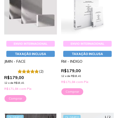
ENVIO INTERNACIONAL
ENVIO INTERNACIONAL
TAXAÇÃO INCLUSA
TAXAÇÃO INCLUSA
JIMIN - FACE
RM - INDIGO
R$179,00
(2)
12
x
de
R$18,41
R$179,00
R$171,84
com
Pix
12
x
de
R$18,41
R$171,84
com
Pix
Comprar
Comprar
1
/
9
1
/
2
GRÁTIS
GRÁTIS