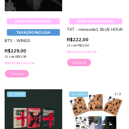
ENVIO INTERNACIONAL
ENVIO INTERNACIONAL
TXT - minisode1: BLUE HOUR
TAXAÇÃO INCLUSA
R$222,00
BTS - WINGS
12
x
de
R$22,84
R$229,00
R$213,12
com
Pix
12
x
de
R$23,56
Comprar
R$219,84
com
Pix
Comprar
1
/
2
GRÁTIS
GRÁTIS