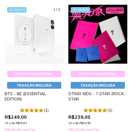
1
/
2
1
/
5
GRÁTIS
GRÁTIS
ENVIO INTERNACIONAL
ENVIO INTERNACIONAL
TAXAÇÃO INCLUSA
TAXAÇÃO INCLUSA
BTS - BE (ESSENTIAL
STRAY KIDS - ?-STAR (ROCK-
EDITION)
STAR
(1)
(1)
R$249,00
R$239,00
12
x
de
R$25,61
12
x
de
R$24,59
R$239,04
com
Pix
R$229,44
com
Pix