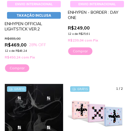
ENVIO INTERNACIONAL
ENVIO INTERNACIONAL
ENHYPEN - BORDER : DAY
TAXAÇÃO INCLUSA
ONE
ENHYPEN OFFICIAL
R$249,00
LIGHTSTICK VER.2
12
x
de
R$25,61
R$655,00
R$239,04
com
Pix
R$469,00
28
% OFF
12
x
de
R$48,24
Comprar
R$450,24
com
Pix
Comprar
1
/
2
GRÁTIS
GRÁTIS