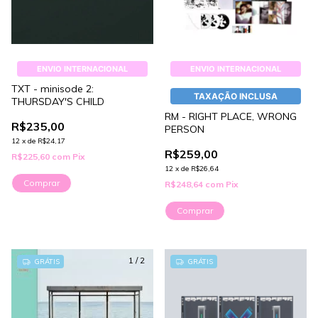
ENVIO INTERNACIONAL
ENVIO INTERNACIONAL
TXT - minisode 2:
TAXAÇÃO INCLUSA
THURSDAY'S CHILD
RM - RIGHT PLACE, WRONG
R$235,00
PERSON
12
x
de
R$24,17
R$259,00
R$225,60
com
Pix
12
x
de
R$26,64
Comprar
R$248,64
com
Pix
Comprar
1
/
2
GRÁTIS
GRÁTIS