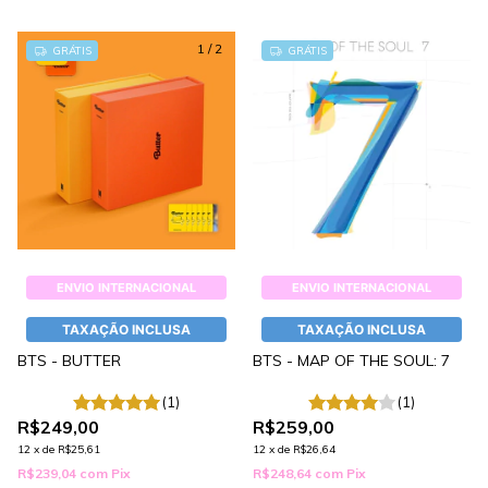
1
/
2
GRÁTIS
GRÁTIS
ENVIO INTERNACIONAL
ENVIO INTERNACIONAL
TAXAÇÃO INCLUSA
TAXAÇÃO INCLUSA
BTS - BUTTER
BTS - MAP OF THE SOUL: 7
(1)
(1)
R$249,00
R$259,00
12
x
de
R$25,61
12
x
de
R$26,64
R$239,04
com
Pix
R$248,64
com
Pix