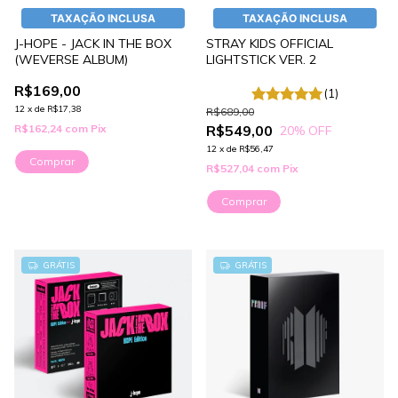
TAXAÇÃO INCLUSA
TAXAÇÃO INCLUSA
J-HOPE - JACK IN THE BOX
STRAY KIDS OFFICIAL
(WEVERSE ALBUM)
LIGHTSTICK VER. 2
R$169,00
(1)
12
x
de
R$17,38
R$689,00
R$162,24
com
Pix
R$549,00
20
% OFF
12
x
de
R$56,47
Comprar
R$527,04
com
Pix
Comprar
GRÁTIS
GRÁTIS