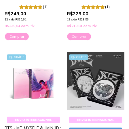
(1)
(1)
R$249,00
R$229,00
12
x
de
R$25,61
12
x
de
R$23,56
R$239,04
com
Pix
R$219,84
com
Pix
Comprar
Comprar
1
/
5
GRÁTIS
GRÁTIS
ENVIO INTERNACIONAL
ENVIO INTERNACIONAL
BTS - ME, MYSELF & JIMIN 'ID :