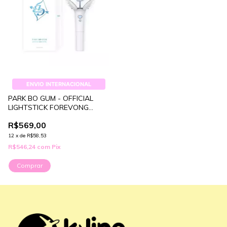
ENVIO INTERNACIONAL
PARK BO GUM - OFFICIAL
LIGHTSTICK FOREVONG
VER.2
R$569,00
12
x
de
R$58,53
R$546,24
com
Pix