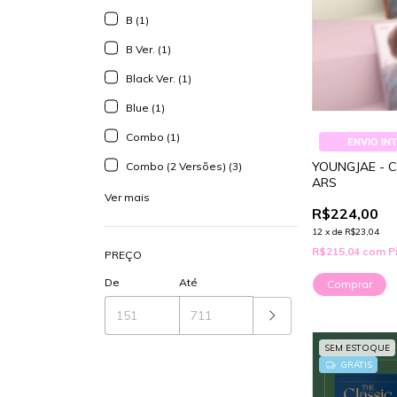
B (1)
B Ver. (1)
Black Ver. (1)
Blue (1)
Combo (1)
ENVIO IN
YOUNGJAE - 
Combo (2 Versões) (3)
ARS
Ver mais
R$224,00
12
x
de
R$23,04
R$215,04
com
P
PREÇO
De
Até
Comprar
SEM ESTOQUE
GRÁTIS