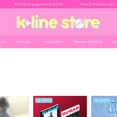
% off para pagamentos à vista
Frete grátis para todo o Brasil
LOG
ARTISTAS
PRODUTOS
PRONTA ENTREGA
OU
GRÁTIS
GRÁTIS