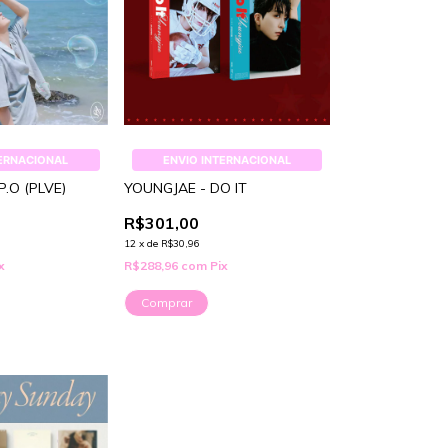
TERNACIONAL
ENVIO INTERNACIONAL
P.O (PLVE)
YOUNGJAE - DO IT
R$301,00
12
x
de
R$30,96
x
R$288,96
com
Pix
Comprar