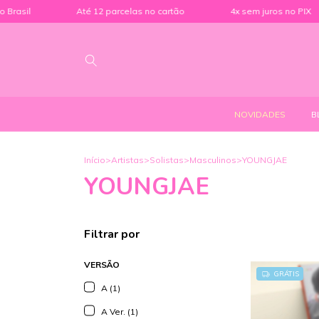
Até 12 parcelas no cartão
4x sem juros no PIX
4
NOVIDADES
B
Início
>
Artistas
>
Solistas
>
Masculinos
>
YOUNGJAE
YOUNGJAE
Filtrar por
VERSÃO
GRÁTIS
A (1)
A Ver. (1)