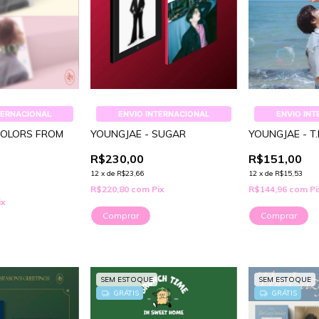
TERNACIONAL
ENVIO INTERNACIONAL
ENVIO IN
COLORS FROM
YOUNGJAE - SUGAR
YOUNGJAE - T.
R$230,00
R$151,00
12
x
de
R$23,66
12
x
de
R$15,53
R$220,80
com
Pix
R$144,96
com
Pi
ix
Comprar
Comprar
SEM ESTOQUE
SEM ESTOQUE
GRÁTIS
GRÁTIS