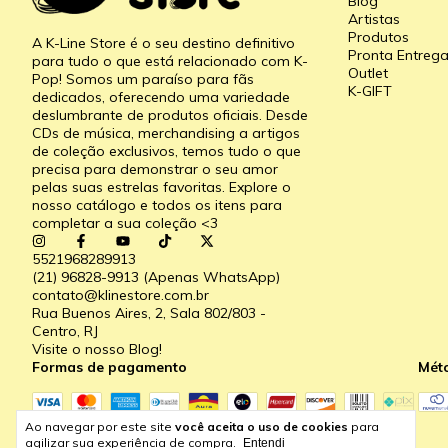
Blog
Artistas
Produtos
A K-Line Store é o seu destino definitivo
Pronta Entreg
para tudo o que está relacionado com K-
Outlet
Pop! Somos um paraíso para fãs
K-GIFT
dedicados, oferecendo uma variedade
deslumbrante de produtos oficiais. Desde
CDs de música, merchandising a artigos
de coleção exclusivos, temos tudo o que
precisa para demonstrar o seu amor
pelas suas estrelas favoritas. Explore o
nosso catálogo e todos os itens para
completar a sua coleção <3
5521968289913
(21) 96828-9913 (Apenas WhatsApp)
contato@klinestore.com.br
Rua Buenos Aires, 2, Sala 802/803 -
Centro, RJ
Visite o nosso Blog!
Formas de pagamento
Mét
Ao navegar por este site
você aceita o uso de cookies
para
agilizar sua experiência de compra.
Entendi