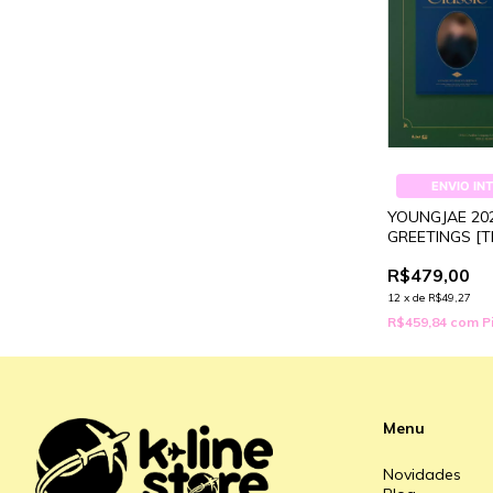
ENVIO IN
YOUNGJAE 20
GREETINGS [TH
R$479,00
12
x
de
R$49,27
R$459,84
com
P
Menu
Novidades