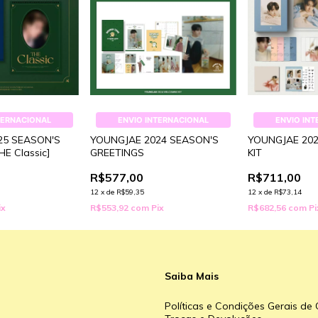
TERNACIONAL
ENVIO INTERNACIONAL
ENVIO IN
25 SEASON'S
YOUNGJAE 2024 SEASON'S
YOUNGJAE 20
E Classic]
GREETINGS
KIT
R$577,00
R$711,00
12
x
de
R$59,35
12
x
de
R$73,14
ix
R$553,92
com
Pix
R$682,56
com
Pi
Saiba Mais
Políticas e Condições Gerais d