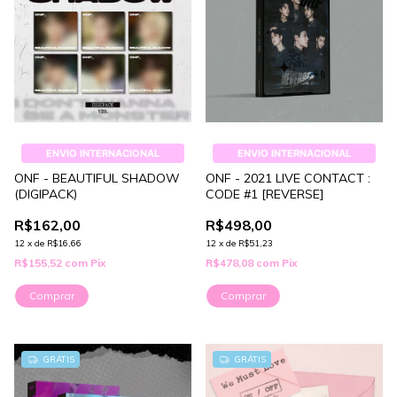
ENVIO INTERNACIONAL
ENVIO INTERNACIONAL
ONF - BEAUTIFUL SHADOW
ONF - 2021 LIVE CONTACT :
(DIGIPACK)
CODE #1 [REVERSE]
R$162,00
R$498,00
12
x
de
R$16,66
12
x
de
R$51,23
R$155,52
com
Pix
R$478,08
com
Pix
Comprar
GRÁTIS
GRÁTIS