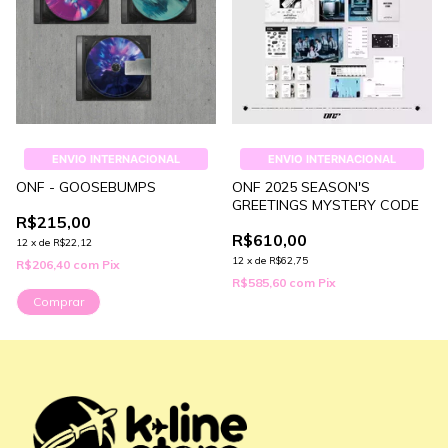
ENVIO INTERNACIONAL
ENVIO INTERNACIONAL
ONF - GOOSEBUMPS
ONF 2025 SEASON'S
GREETINGS MYSTERY CODE
R$215,00
R$610,00
12
x
de
R$22,12
12
x
de
R$62,75
R$206,40
com
Pix
R$585,60
com
Pix
Comprar