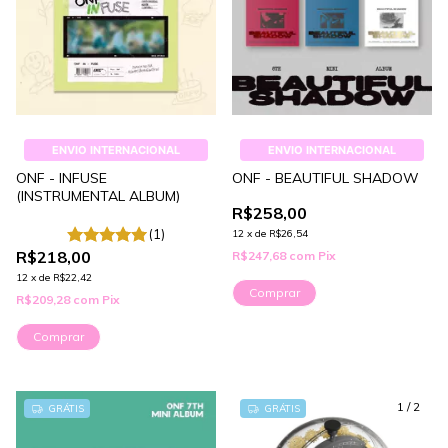
ENVIO INTERNACIONAL
ENVIO INTERNACIONAL
ONF - INFUSE
ONF - BEAUTIFUL SHADOW
(INSTRUMENTAL ALBUM)
R$258,00
(1)
12
x
de
R$26,54
R$218,00
R$247,68
com
Pix
12
x
de
R$22,42
Comprar
R$209,28
com
Pix
1
/
2
GRÁTIS
GRÁTIS