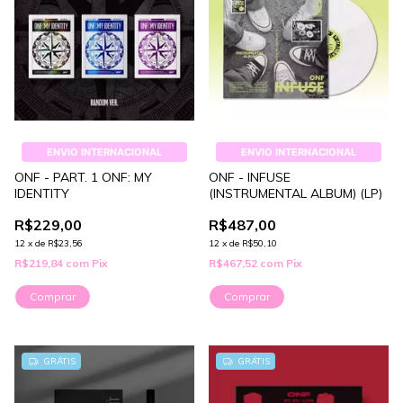
ENVIO INTERNACIONAL
ENVIO INTERNACIONAL
ONF - PART. 1 ONF: MY
ONF - INFUSE
IDENTITY
(INSTRUMENTAL ALBUM) (LP)
R$229,00
R$487,00
12
x
de
R$23,56
12
x
de
R$50,10
R$219,84
com
Pix
R$467,52
com
Pix
Comprar
GRÁTIS
GRÁTIS