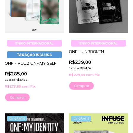
ENVIO INTERNACIONAL
ENVIO INTERNACIONAL
ONF - UNBROKEN
TAXAÇÃO INCLUSA
R$239,00
ONF - VOL.2 ONF:MY SELF
12
x
de
R$24,59
R$285,00
R$229,44
com
Pix
12
x
de
R$29,32
Comprar
R$273,60
com
Pix
Comprar
1
/
3
GRÁTIS
GRÁTIS