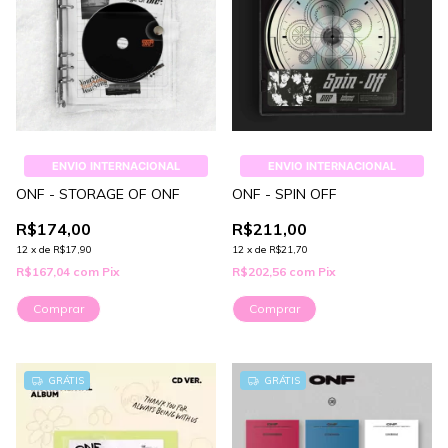
ENVIO INTERNACIONAL
ENVIO INTERNACIONAL
ONF - STORAGE OF ONF
ONF - SPIN OFF
R$174,00
R$211,00
12
x
de
R$17,90
12
x
de
R$21,70
R$167,04
com
Pix
R$202,56
com
Pix
Comprar
Comprar
GRÁTIS
GRÁTIS