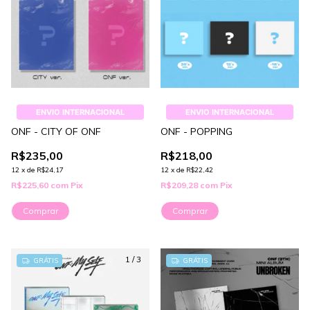
ENVIO INTERNACIONAL
ENVIO INTERNACIONAL
ONF - CITY OF ONF
ONF - POPPING
R$235,00
R$218,00
12
x
de
R$24,17
12
x
de
R$22,42
R$225,60
com
Pix
R$209,28
com
Pix
Comprar
Comprar
1
/
3
GRÁTIS
GRÁTIS