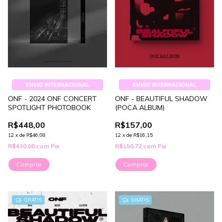
ENVIO INTERNACIONAL
ENVIO INTERNACIONAL
ONF - 2024 ONF CONCERT
ONF - BEAUTIFUL SHADOW
SPOTLIGHT PHOTOBOOK
(POCA ALBUM)
R$448,00
R$157,00
12
x
de
R$46,08
12
x
de
R$16,15
R$430,08
com
Pix
R$150,72
com
Pix
GRÁTIS
GRÁTIS