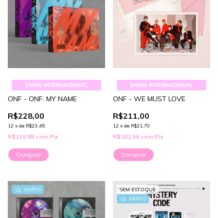
ENVIO INTERNACIONAL
ENVIO INTERNACIONAL
ONF - ONF: MY NAME
ONF - WE MUST LOVE
R$228,00
R$211,00
12
x
de
R$23,45
12
x
de
R$21,70
R$218,88
com
Pix
R$202,56
com
Pix
Comprar
Comprar
GRÁTIS
SEM ESTOQUE
GRÁTIS