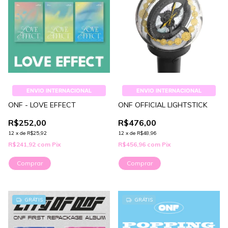
ENVIO INTERNACIONAL
ENVIO INTERNACIONAL
ONF - LOVE EFFECT
ONF OFFICIAL LIGHTSTICK
R$252,00
R$476,00
12
x
de
R$25,92
12
x
de
R$48,96
R$241,92
com
Pix
R$456,96
com
Pix
Comprar
GRÁTIS
GRÁTIS