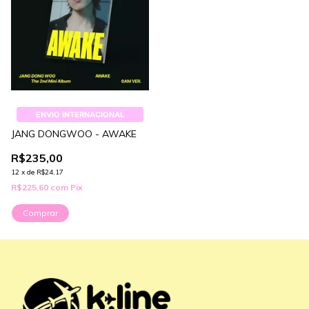
ENVIO INTERNACIONAL
JANG DONGWOO - AWAKE
R$235,00
12
x
de
R$24,17
R$225,60
com
Pix
Comprar