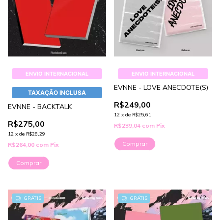
ENVIO INTERNACIONAL
ENVIO INTERNACIONAL
EVNNE - LOVE ANECDOTE(S)
TAXAÇÃO INCLUSA
R$249,00
EVNNE - BACKTALK
12
x
de
R$25,61
R$275,00
R$239,04
com
Pix
12
x
de
R$28,29
Comprar
R$264,00
com
Pix
Comprar
1
/
2
GRÁTIS
GRÁTIS