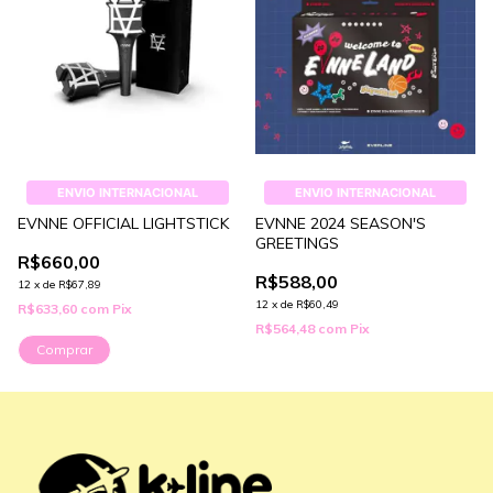
ENVIO INTERNACIONAL
ENVIO INTERNACIONAL
EVNNE OFFICIAL LIGHTSTICK
EVNNE 2024 SEASON'S
GREETINGS
R$660,00
R$588,00
12
x
de
R$67,89
12
x
de
R$60,49
R$633,60
com
Pix
R$564,48
com
Pix