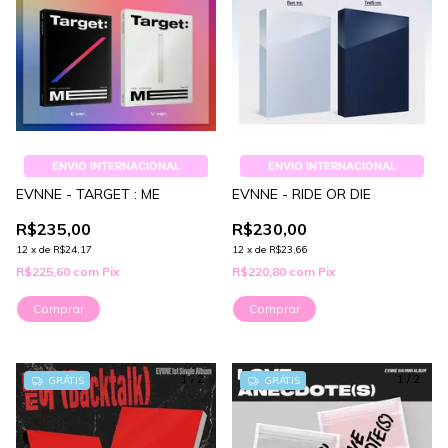
ENVIO INTERNACIONAL
ENVIO INTERNACIONAL
EVNNE - TARGET : ME
EVNNE - RIDE OR DIE
R$235,00
R$230,00
12
x
de
R$24,17
12
x
de
R$23,66
R$225,60
com
Pix
R$220,80
com
Pix
Comprar
Comprar
1
/
2
1
/
2
GRÁTIS
GRÁTIS