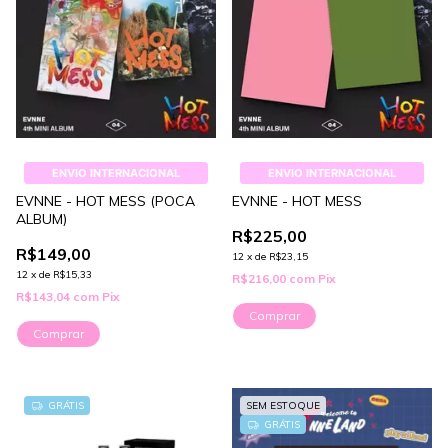
ENVIO INTERNACIONAL
ENVIO INTERNACIONAL
EVNNE - HOT MESS (POCA
EVNNE - HOT MESS
ALBUM)
R$225,00
R$149,00
12
x
de
R$23,15
12
x
de
R$15,33
R$216,00
com
Pix
R$143,04
com
Pix
Comprar
Comprar
GRÁTIS
SEM ESTOQUE
GRÁTIS