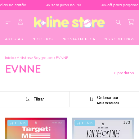
las no cartão
4x sem juros no PIX
4% off para pagament
ARTISTAS
PRODUTOS
PRONTA ENTREGA
2026 GREETINGS
Início
>
Artistas
>
Boygroups
>
EVNNE
EVNNE
8 produtos
Ordenar por:
Filtrar
Mais vendidos
1
/
2
GRÁTIS
GRÁTIS