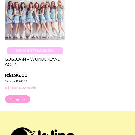
ENVIO INTERNACIONAL
GUGUDAN - WONDERLAND:
ACT 1
R$196,00
12
x
de
R$20,16
R$188,16
com
Pix
Comprar