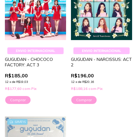
ENVIO INTERNACIONAL
ENVIO INTERNACIONAL
GUGUDAN - CHOCOCO
GUGUDAN - NARCISSUS: ACT
FACTORY: ACT 3
2
R$185,00
R$196,00
12
x
de
R$19,03
12
x
de
R$20,16
R$177,60
com
Pix
R$188,16
com
Pix
Comprar
Comprar
GRÁTIS