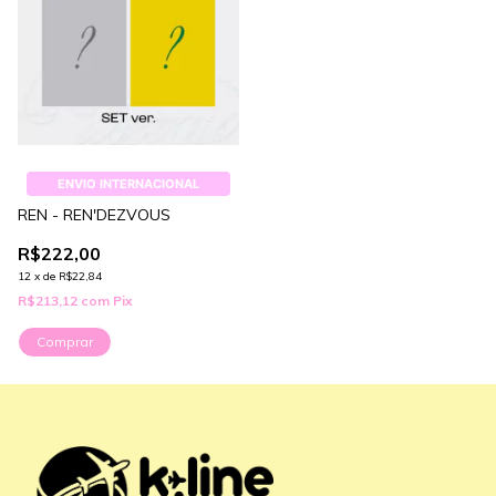
ENVIO INTERNACIONAL
REN - REN'DEZVOUS
R$222,00
12
x
de
R$22,84
R$213,12
com
Pix
Comprar