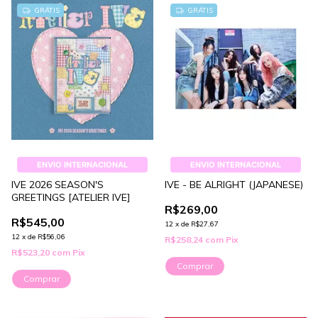
GRÁTIS
GRÁTIS
ENVIO INTERNACIONAL
ENVIO INTERNACIONAL
IVE 2026 SEASON'S
IVE - BE ALRIGHT (JAPANESE)
GREETINGS [ATELIER IVE]
R$269,00
R$545,00
12
x
de
R$27,67
12
x
de
R$56,06
R$258,24
com
Pix
R$523,20
com
Pix
Comprar