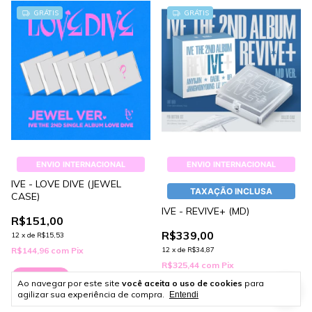
GRÁTIS
GRÁTIS
ENVIO INTERNACIONAL
ENVIO INTERNACIONAL
IVE - LOVE DIVE (JEWEL
TAXAÇÃO INCLUSA
CASE)
IVE - REVIVE+ (MD)
R$151,00
R$339,00
12
x
de
R$15,53
R$144,96
com
Pix
12
x
de
R$34,87
R$325,44
com
Pix
Comprar
Ao navegar por este site
você aceita o uso de cookies
para
Comprar
agilizar sua experiência de compra.
Entendi