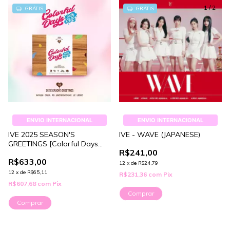
1
/
2
GRÁTIS
GRÁTIS
ENVIO INTERNACIONAL
ENVIO INTERNACIONAL
IVE 2025 SEASON'S
IVE - WAVE (JAPANESE)
GREETINGS [Colorful Days
R$241,00
with IVE]
R$633,00
12
x
de
R$24,79
12
x
de
R$65,11
R$231,36
com
Pix
R$607,68
com
Pix
Comprar