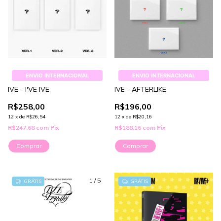
ENVIO INTERNACIONAL
ENVIO INTERNACIONAL
IVE - I'VE IVE
IVE - AFTERLIKE
R$258,00
R$196,00
12
x
de
R$26,54
12
x
de
R$20,16
R$247,68
com
Pix
R$188,16
com
Pix
Comprar
Comprar
1
/
5
1
/
5
GRÁTIS
GRÁTIS