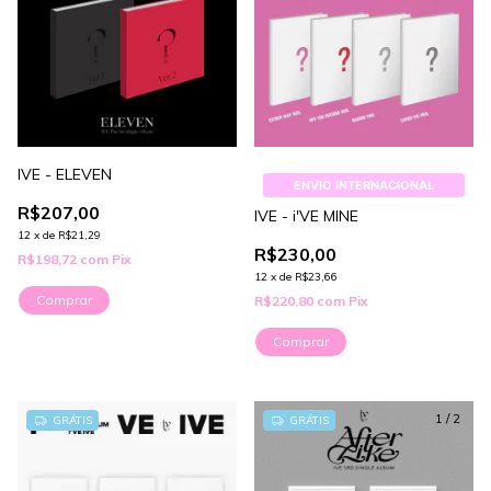
IVE - ELEVEN
ENVIO INTERNACIONAL
R$207,00
IVE - i'VE MINE
12
x
de
R$21,29
R$230,00
R$198,72
com
Pix
12
x
de
R$23,66
Comprar
R$220,80
com
Pix
Comprar
1
/
2
GRÁTIS
GRÁTIS