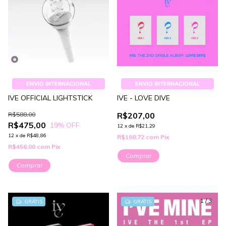
ENVIO INTERNACIONAL
ENVIO INTERNACIONAL
IVE OFFICIAL LIGHTSTICK
IVE - LOVE DIVE
R$588,00
R$207,00
R$475,00
19
% OFF
12
x
de
R$21,29
12
x
de
R$48,86
R$198,72
com
Pix
R$456,00
com
Pix
Comprar
1
/
2
1
/
3
GRÁTIS
GRÁTIS