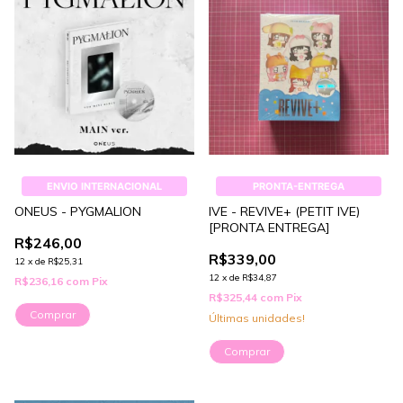
ENVIO INTERNACIONAL
PRONTA-ENTREGA
ONEUS - PYGMALION
IVE - REVIVE+ (PETIT IVE)
[PRONTA ENTREGA]
R$246,00
R$339,00
12
x
de
R$25,31
12
x
de
R$34,87
R$236,16
com
Pix
R$325,44
com
Pix
Comprar
Últimas unidades!
Comprar