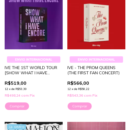
ENVIO INTERNACIONAL
ENVIO INTERNACIONAL
IVE THE 1ST WORLD TOUR
IVE - THE PROM QUEENS
[SHOW WHAT I HAVE
(THE FIRST FAN CONCERT)
ENCORE]
R$519,00
R$566,00
12
x
de
R$53,39
12
x
de
R$58,22
R$498,24
com
Pix
R$543,36
com
Pix
Comprar
Comprar
1
/
2
GRÁTIS