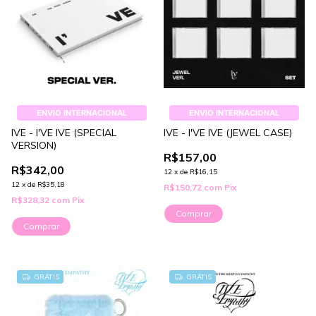
ENVIO INTERNACIONAL
ENVIO INTERNACIONAL
IVE - I'VE IVE (SPECIAL
IVE - I'VE IVE (JEWEL CASE)
VERSION)
R$157,00
R$342,00
12
x
de
R$16,15
12
x
de
R$35,18
R$150,72
com
Pix
R$328,32
com
Pix
Comprar
Comprar
GRÁTIS
GRÁTIS