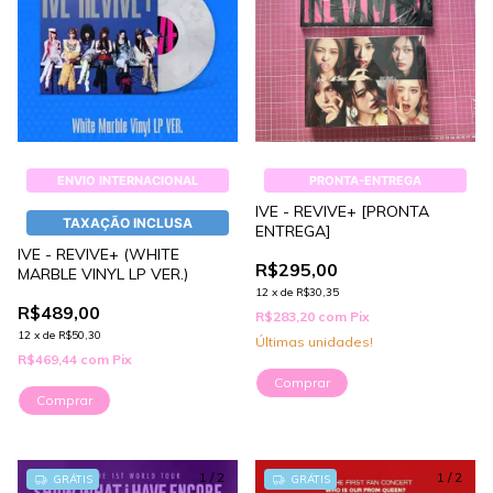
ENVIO INTERNACIONAL
PRONTA-ENTREGA
IVE - REVIVE+ [PRONTA
TAXAÇÃO INCLUSA
ENTREGA]
IVE - REVIVE+ (WHITE
R$295,00
MARBLE VINYL LP VER.)
12
x
de
R$30,35
R$489,00
R$283,20
com
Pix
12
x
de
R$50,30
Últimas unidades!
R$469,44
com
Pix
Comprar
Comprar
1
/
2
1
/
2
GRÁTIS
GRÁTIS