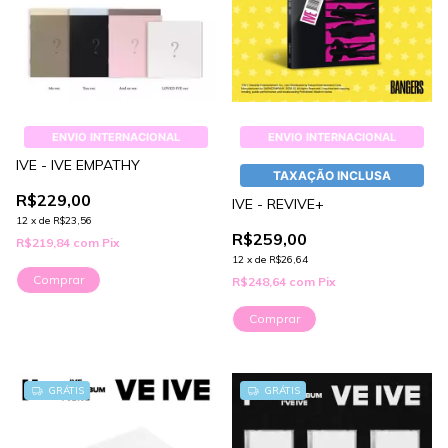
ENVIO INTERNACIONAL
ENVIO INTERNACIONAL
IVE - IVE EMPATHY
TAXAÇÃO INCLUSA
R$229,00
IVE - REVIVE+
12
x
de
R$23,56
R$259,00
R$219,84
com
Pix
12
x
de
R$26,64
Comprar
R$248,64
com
Pix
Comprar
GRÁTIS
GRÁTIS