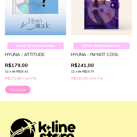
ENVIO INTERNACIONAL
ENVIO INTERNACIONAL
HYUNA - ATTITUDE
HYUNA - I'M NOT COOL
R$179,00
R$241,00
12
x
de
R$18,41
12
x
de
R$24,79
R$171,84
com
Pix
R$231,36
com
Pix