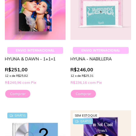
ENVIO INTERNACIONAL
ENVIO INTERNACIONAL
HYUNA & DAWN - 1+1=1
HYUNA - NABILLERA
R$251,00
R$246,00
12
x
de
R$25,82
12
x
de
R$25,31
R$240,96
com
Pix
R$236,16
com
Pix
GRÁTIS
SEM ESTOQUE
GRÁTIS