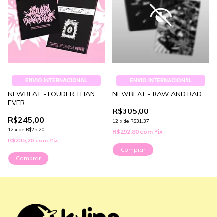
ENVIO INTERNACIONAL
ENVIO INTERNACIONAL
NEWBEAT - LOUDER THAN
NEWBEAT - RAW AND RAD
EVER
R$305,00
R$245,00
12
x
de
R$31,37
12
x
de
R$25,20
R$292,80
com
Pix
R$235,20
com
Pix
Comprar
Comprar