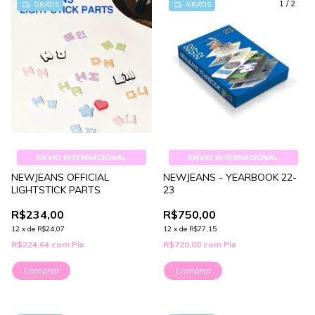
1
/
2
GRÁTIS
GRÁTIS
ENVIO INTERNACIONAL
ENVIO INTERNACIONAL
NEWJEANS OFFICIAL
NEWJEANS - YEARBOOK 22-
LIGHTSTICK PARTS
23
R$234,00
R$750,00
12
x
de
R$24,07
12
x
de
R$77,15
R$224,64
com
Pix
R$720,00
com
Pix
Comprar
Comprar