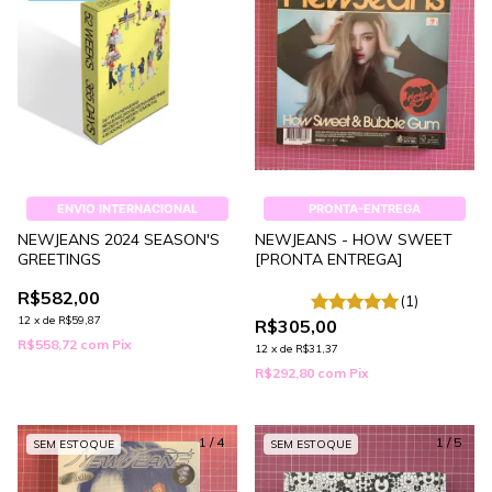
ENVIO INTERNACIONAL
PRONTA-ENTREGA
NEWJEANS 2024 SEASON'S
NEWJEANS - HOW SWEET
GREETINGS
[PRONTA ENTREGA]
R$582,00
(1)
12
x
de
R$59,87
R$305,00
R$558,72
com
Pix
12
x
de
R$31,37
R$292,80
com
Pix
1
/
4
1
/
5
SEM ESTOQUE
SEM ESTOQUE