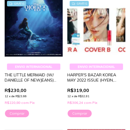
GRÁTIS
GRÁTIS
ENVIO INTERNACIONAL
ENVIO INTERNACIONAL
THE LITTLE MERMAID (W/
HARPER'S BAZAR KOREA
DANIELLE OF NEWJEANS)
MAY 2022 ISSUE (HYEIN,
(OST)
TAEYEON, NAYEON)
R$230,00
R$319,00
12
x
de
R$23,66
12
x
de
R$32,81
R$220,80
com
Pix
R$306,24
com
Pix
Comprar
Comprar