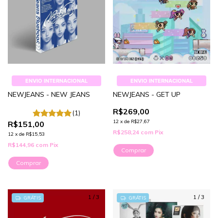
ENVIO INTERNACIONAL
ENVIO INTERNACIONAL
NEWJEANS - NEW JEANS
NEWJEANS - GET UP
R$269,00
(1)
12
x
de
R$27,67
R$151,00
R$258,24
com
Pix
12
x
de
R$15,53
R$144,96
com
Pix
Comprar
Comprar
1
/
3
1
/
3
GRÁTIS
GRÁTIS