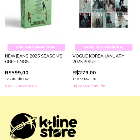
ENVIO INTERNACIONAL
ENVIO INTERNACIONAL
NEWJEANS 2025 SEASON'S
VOGUE KOREA JANUARY
GREETINGS
2025 ISSUE
R$599,00
R$279,00
12
x
de
R$61,62
12
x
de
R$28,70
R$575,04
com
Pix
R$267,84
com
Pix