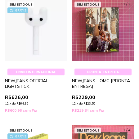
1
/
2
SEM ESTOQUE
SEM ESTOQUE
GRÁTIS
ENVIO INTERNACIONAL
PRONTA-ENTREGA
NEWJEANS OFFICIAL
NEWJEANS - OMG [PRONTA
LIGHTSTICK
ENTREGA]
R$626,00
R$229,00
12
x
de
R$64,39
12
x
de
R$23,56
R$600,96
com
Pix
R$219,84
com
Pix
1
/
4
SEM ESTOQUE
SEM ESTOQUE
GRÁTIS