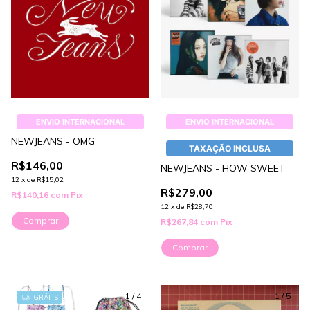
ENVIO INTERNACIONAL
ENVIO INTERNACIONAL
NEWJEANS - OMG
TAXAÇÃO INCLUSA
R$146,00
NEWJEANS - HOW SWEET
12
x
de
R$15,02
R$279,00
R$140,16
com
Pix
12
x
de
R$28,70
Comprar
R$267,84
com
Pix
Comprar
1
/
4
1
/
5
GRÁTIS