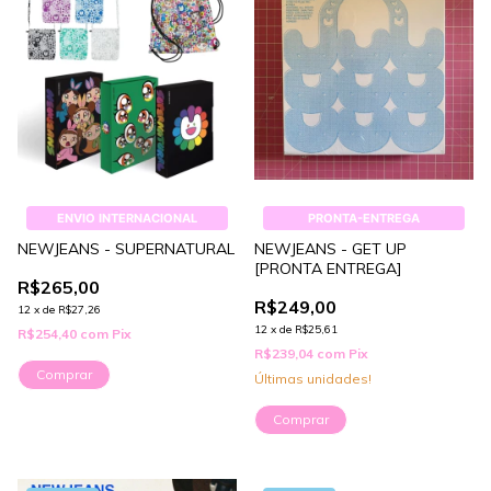
ENVIO INTERNACIONAL
PRONTA-ENTREGA
NEWJEANS - SUPERNATURAL
NEWJEANS - GET UP
[PRONTA ENTREGA]
R$265,00
R$249,00
12
x
de
R$27,26
12
x
de
R$25,61
R$254,40
com
Pix
R$239,04
com
Pix
Comprar
Últimas unidades!
Comprar