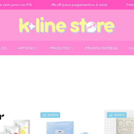
s no PIX
4% off para pagamentos à vista
Frete grátis pa
LOG
ARTISTAS
PRODUTOS
PRONTA ENTREGA
OU
GRÁTIS
GRÁTIS