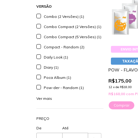
VERSÃO
Combo (2 Versões) (1)
Combo Compact (2 Versões) (1)
Combo Compact (5 Versões) (1)
Compact - Random (2)
ENVIO IN
Daily Look (1)
TAXAÇÃ
Diary (1)
POW - FLAVO
Poca Album (1)
R$175,00
12
x
de
R$18,00
Pow-der - Random (1)
R$168,00
com
P
Ver mais
Comprar
PREÇO
De
Até