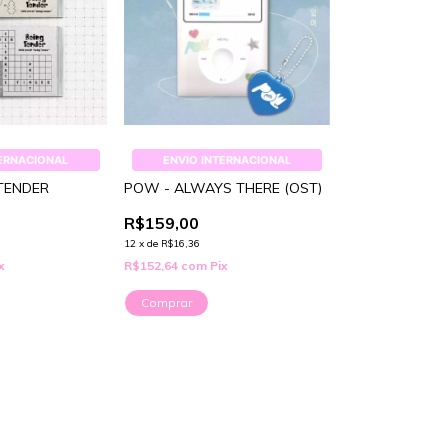
TERNACIONAL
ENVIO INTERNACIONAL
TENDER
POW - ALWAYS THERE (OST)
R$159,00
12
x
de
R$16,36
x
R$152,64
com
Pix
Comprar