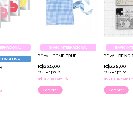
TERNACIONAL
ENVIO INTERNACIONAL
ENVIO IN
POW - COME TRUE
POW - BEING 
O INCLUSA
R$325,00
R$229,00
R
12
x
de
R$33,43
12
x
de
R$23,56
R$312,00
com
Pix
R$219,84
com
Pi
Comprar
Comprar
ix