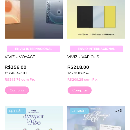
ENVIO INTERNACIONAL
ENVIO INTERNACIONAL
VIVIZ - VOYAGE
VIVIZ - VARIOUS
R$256,00
R$218,00
12
x
de
R$26,33
12
x
de
R$22,42
R$245,76
com
Pix
R$209,28
com
Pix
Comprar
Comprar
1
/
3
GRÁTIS
GRÁTIS