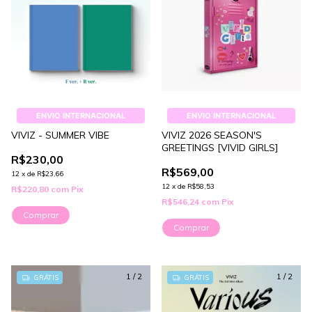
ENVIO INTERNACIONAL
ENVIO INTERNACIONAL
VIVIZ - SUMMER VIBE
VIVIZ 2026 SEASON'S
GREETINGS [VIVID GIRLS]
R$230,00
R$569,00
12
x
de
R$23,66
12
x
de
R$58,53
R$220,80
com
Pix
R$546,24
com
Pix
Comprar
1
/
2
1
/
2
GRÁTIS
GRÁTIS