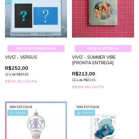
ENVIO INTERNACIONAL
PRONTA-ENTREGA
VIVIZ - VERSUS
VIVIZ - SUMMER VIBE
[PRONTA ENTREGA]
R$252,00
R$213,00
12
x
de
R$25,92
12
x
de
R$21,91
R$241,92
com
Pix
R$204,48
com
Pix
SEM ESTOQUE
SEM ESTOQUE
GRÁTIS
GRÁTIS