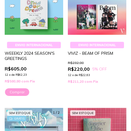
ENVIO INTERNACIONAL
ENVIO INTERNACIONAL
WEEEKLY 2024 SEASON'S
VIVIZ - BEAM OF PRISM
GREETINGS
R$232,00
R$605,00
R$220,00
5
% OFF
12
x
de
R$62,23
12
x
de
R$22,63
R$580,80
com
Pix
R$211,20
com
Pix
1
/
2
SEM ESTOQUE
SEM ESTOQUE
GRÁTIS