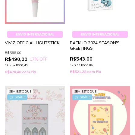
ENVIO INTERNACIONAL
ENVIO INTERNACIONAL
VIVIZ OFFICIAL LIGHTSTICK
BAEKHO 2024 SEASON'S
GREETINGS
R$588,00
R$543,00
R$490,00
17
% OFF
12
x
de
R$55,86
12
x
de
R$50,40
R$521,28
com
Pix
R$470,40
com
Pix
SEM ESTOQUE
SEM ESTOQUE
GRÁTIS
GRÁTIS