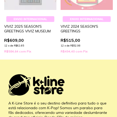
ENVIO INTERNACIONAL
ENVIO INTERNACIONAL
VIVIZ 2025 SEASON'S
VIVIZ 2024 SEASON'S
GREETINGS VIVIZ MUSEUM
GREETINGS
R$609,00
R$515,00
12
x
de
R$62,65
12
x
de
R$52,98
R$584,64
com
Pix
R$494,40
com
Pix
A K-Line Store é o seu destino definitivo para tudo o que
está relacionado com K-Pop! Somos um paraíso para
fãs dedicados, oferecendo uma variedade deslumbrante