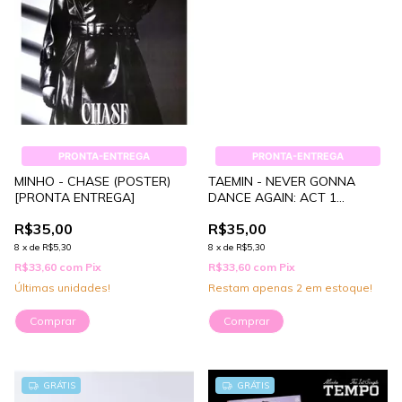
PRONTA-ENTREGA
PRONTA-ENTREGA
MINHO - CHASE (POSTER)
TAEMIN - NEVER GONNA
[PRONTA ENTREGA]
DANCE AGAIN: ACT 1
(POSTER) [PRONTA
R$35,00
R$35,00
ENTREGA]
8
x
de
R$5,30
8
x
de
R$5,30
R$33,60
com
Pix
R$33,60
com
Pix
Últimas unidades!
Restam apenas
2
em estoque!
Comprar
GRÁTIS
GRÁTIS