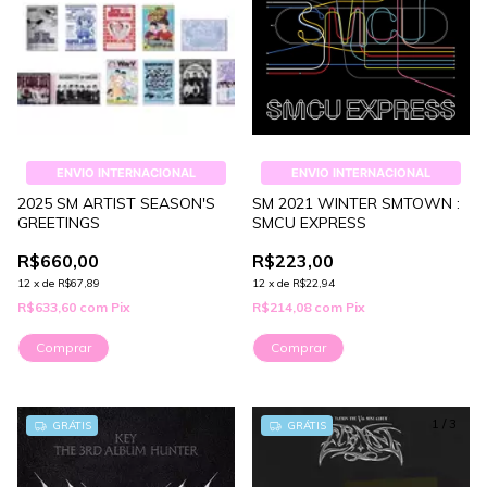
ENVIO INTERNACIONAL
ENVIO INTERNACIONAL
2025 SM ARTIST SEASON'S
SM 2021 WINTER SMTOWN :
GREETINGS
SMCU EXPRESS
R$660,00
R$223,00
12
x
de
R$67,89
12
x
de
R$22,94
R$633,60
com
Pix
R$214,08
com
Pix
Comprar
Comprar
1
/
3
GRÁTIS
GRÁTIS