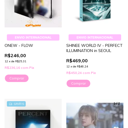
ENVIO INTERNACIONAL
ENVIO INTERNACIONAL
ONEW - FLOW
SHINEE WORLD IV - PERFECT
ILLUMINATION in SEOUL
R$246,00
R$469,00
12
x
de
R$25,31
12
x
de
R$48,24
R$236,16
com
Pix
R$450,24
com
Pix
Comprar
Comprar
1
/
2
GRÁTIS