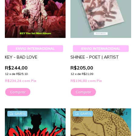
ENVIO INTERNACIONAL
ENVIO INTERNACIONAL
KEY - BAD LOVE
SHINEE - POET | ARTIST
R$244,00
R$205,00
12
x
de
R$25,10
12
x
de
R$21,09
R$234,24
com
Pix
R$196,80
com
Pix
Comprar
Comprar
1
/
2
GRÁTIS
GRÁTIS