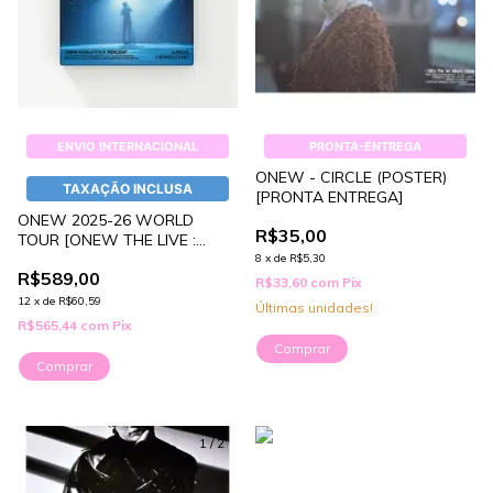
ENVIO INTERNACIONAL
PRONTA-ENTREGA
ONEW - CIRCLE (POSTER)
TAXAÇÃO INCLUSA
[PRONTA ENTREGA]
ONEW 2025-26 WORLD
R$35,00
TOUR [ONEW THE LIVE :
PERCENT] VIEWING CODE
8
x
de
R$5,30
R$589,00
R$33,60
com
Pix
12
x
de
R$60,59
Últimas unidades!
R$565,44
com
Pix
Comprar
Comprar
1
/
2