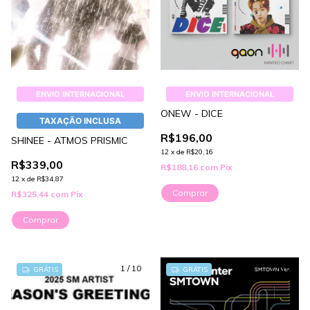
ENVIO INTERNACIONAL
ENVIO INTERNACIONAL
ONEW - DICE
TAXAÇÃO INCLUSA
R$196,00
SHINEE - ATMOS PRISMIC
12
x
de
R$20,16
R$339,00
R$188,16
com
Pix
12
x
de
R$34,87
Comprar
R$325,44
com
Pix
Comprar
1
/
10
1
/
10
GRÁTIS
GRÁTIS