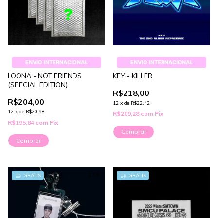
ENVIO INTERNACIONAL
ENVIO INTERNACIONAL
LOONA - NOT FRIENDS
KEY - KILLER
(SPECIAL EDITION)
R$218,00
R$204,00
12
x
de
R$22,42
12
x
de
R$20,98
R$209,28
com
Pix
R$195,84
com
Pix
Comprar
Comprar
1
/
5
GRÁTIS
GRÁTIS