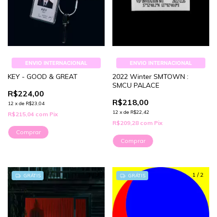
ENVIO INTERNACIONAL
ENVIO INTERNACIONAL
KEY - GOOD & GREAT
2022 Winter SMTOWN :
SMCU PALACE
R$224,00
R$218,00
12
x
de
R$23,04
12
x
de
R$22,42
R$215,04
com
Pix
R$209,28
com
Pix
Comprar
Comprar
1
/
3
1
/
2
GRÁTIS
GRÁTIS