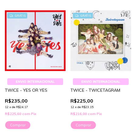
1
/
3
1
/
2
GRÁTIS
GRÁTIS
ENVIO INTERNACIONAL
ENVIO INTERNACIONAL
TWICE - YES OR YES
TWICE - TWICETAGRAM
R$235,00
R$225,00
12
x
de
R$24,17
12
x
de
R$23,15
R$225,60
com
Pix
R$216,00
com
Pix
Comprar
Comprar