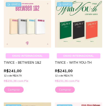
GRÁTIS
GRÁTIS
ENVIO INTERNACIONAL
ENVIO INTERNACIONAL
TWICE - BETWEEN 1&2
TWICE - WITH YOU-TH
R$241,00
R$241,00
12
x
de
R$24,79
12
x
de
R$24,79
R$231,36
com
Pix
R$231,36
com
Pix
Comprar
Comprar