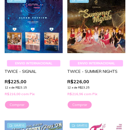
GRÁTIS
GRÁTIS
ENVIO INTERNACIONAL
ENVIO INTERNACIONAL
TWICE - SIGNAL
TWICE - SUMMER NIGHTS
R$225,00
R$226,00
12
x
de
R$23,15
12
x
de
R$23,25
R$216,00
com
Pix
R$216,96
com
Pix
Comprar
Comprar
1
/
3
GRÁTIS
GRÁTIS