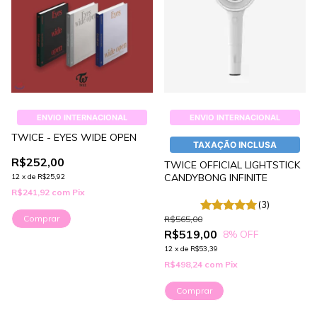
ENVIO INTERNACIONAL
ENVIO INTERNACIONAL
TWICE - EYES WIDE OPEN
TAXAÇÃO INCLUSA
R$252,00
TWICE OFFICIAL LIGHTSTICK
CANDYBONG INFINITE
12
x
de
R$25,92
R$241,92
com
Pix
(3)
Comprar
R$565,00
R$519,00
8
% OFF
12
x
de
R$53,39
R$498,24
com
Pix
Comprar