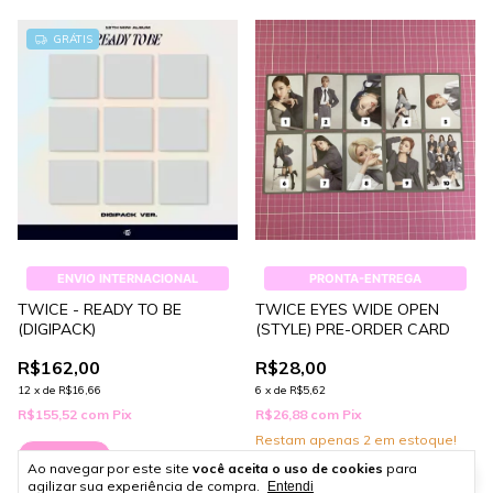
GRÁTIS
ENVIO INTERNACIONAL
PRONTA-ENTREGA
TWICE - READY TO BE
TWICE EYES WIDE OPEN
(DIGIPACK)
(STYLE) PRE-ORDER CARD
R$162,00
R$28,00
12
x
de
R$16,66
6
x
de
R$5,62
R$155,52
com
Pix
R$26,88
com
Pix
Restam apenas
2
em estoque!
Comprar
Ao navegar por este site
você aceita o uso de cookies
para
Comprar
agilizar sua experiência de compra.
Entendi