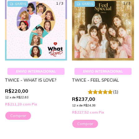
1
/
3
1
/
3
GRÁTIS
GRÁTIS
ENVIO INTERNACIONAL
ENVIO INTERNACIONAL
TWICE - WHAT IS LOVE?
TWICE - FEEL SPECIAL
R$220,00
(1)
12
x
de
R$22,63
R$237,00
R$211,20
com
Pix
12
x
de
R$24,38
R$227,52
com
Pix
Comprar
Comprar