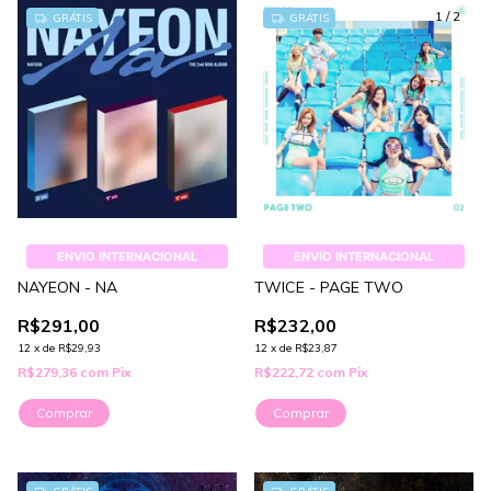
1
/
2
GRÁTIS
GRÁTIS
ENVIO INTERNACIONAL
ENVIO INTERNACIONAL
NAYEON - NA
TWICE - PAGE TWO
R$291,00
R$232,00
12
x
de
R$29,93
12
x
de
R$23,87
R$279,36
com
Pix
R$222,72
com
Pix
Comprar
Comprar
1
/
2
1
/
3