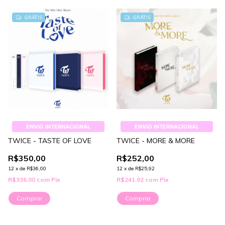
GRÁTIS
GRÁTIS
ENVIO INTERNACIONAL
ENVIO INTERNACIONAL
TWICE - TASTE OF LOVE
TWICE - MORE & MORE
R$350,00
R$252,00
12
x
de
R$36,00
12
x
de
R$25,92
R$336,00
com
Pix
R$241,92
com
Pix
Comprar
Comprar