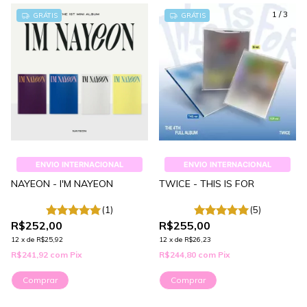
1
/
3
GRÁTIS
GRÁTIS
ENVIO INTERNACIONAL
ENVIO INTERNACIONAL
NAYEON - I'M NAYEON
TWICE - THIS IS FOR
(1)
(5)
R$252,00
R$255,00
12
x
de
R$25,92
12
x
de
R$26,23
R$241,92
com
Pix
R$244,80
com
Pix
Comprar
Comprar