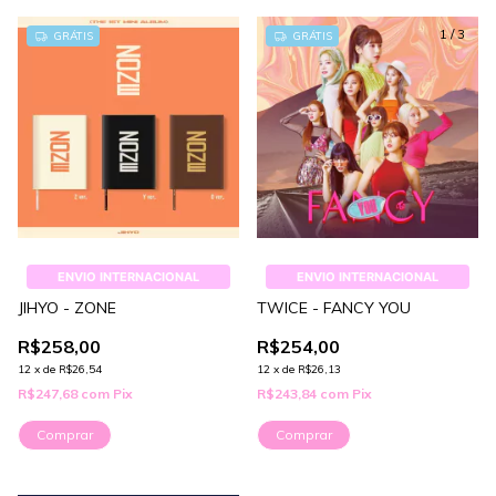
1
/
3
GRÁTIS
GRÁTIS
ENVIO INTERNACIONAL
ENVIO INTERNACIONAL
JIHYO - ZONE
TWICE - FANCY YOU
R$258,00
R$254,00
12
x
de
R$26,54
12
x
de
R$26,13
R$247,68
com
Pix
R$243,84
com
Pix
Comprar
Comprar