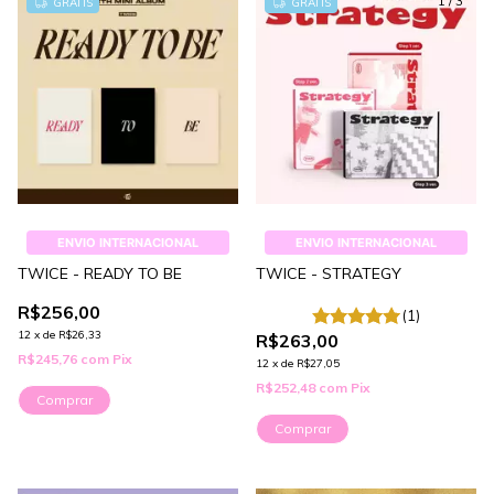
1
/
3
GRÁTIS
GRÁTIS
ENVIO INTERNACIONAL
ENVIO INTERNACIONAL
TWICE - READY TO BE
TWICE - STRATEGY
R$256,00
(1)
12
x
de
R$26,33
R$263,00
R$245,76
com
Pix
12
x
de
R$27,05
R$252,48
com
Pix
Comprar
Comprar