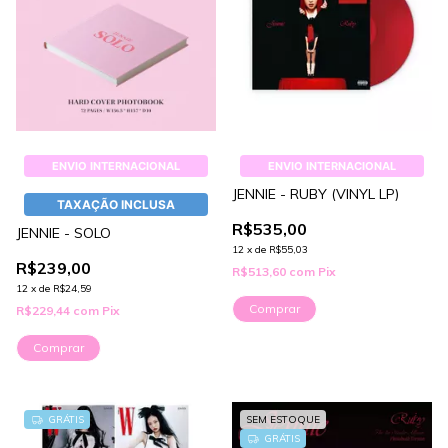
ENVIO INTERNACIONAL
ENVIO INTERNACIONAL
JENNIE - RUBY (VINYL LP)
TAXAÇÃO INCLUSA
R$535,00
JENNIE - SOLO
12
x
de
R$55,03
R$239,00
R$513,60
com
Pix
12
x
de
R$24,59
R$229,44
com
Pix
Comprar
1
/
2
GRÁTIS
SEM ESTOQUE
GRÁTIS