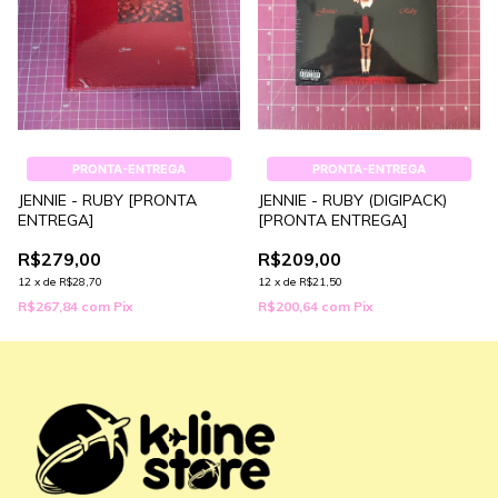
PRONTA-ENTREGA
PRONTA-ENTREGA
JENNIE - RUBY [PRONTA
JENNIE - RUBY (DIGIPACK)
ENTREGA]
[PRONTA ENTREGA]
R$279,00
R$209,00
12
x
de
R$28,70
12
x
de
R$21,50
R$267,84
com
Pix
R$200,64
com
Pix