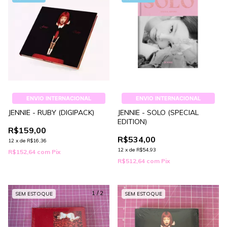
ENVIO INTERNACIONAL
ENVIO INTERNACIONAL
JENNIE - RUBY (DIGIPACK)
JENNIE - SOLO (SPECIAL
EDITION)
R$159,00
R$534,00
12
x
de
R$16,36
12
x
de
R$54,93
R$152,64
com
Pix
R$512,64
com
Pix
1
/
2
SEM ESTOQUE
SEM ESTOQUE