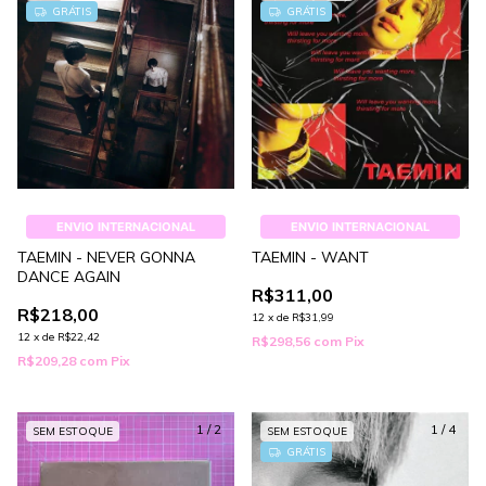
GRÁTIS
GRÁTIS
ENVIO INTERNACIONAL
ENVIO INTERNACIONAL
TAEMIN - NEVER GONNA
TAEMIN - WANT
DANCE AGAIN
R$311,00
R$218,00
12
x
de
R$31,99
12
x
de
R$22,42
R$298,56
com
Pix
R$209,28
com
Pix
1
/
2
1
/
4
SEM ESTOQUE
SEM ESTOQUE
GRÁTIS