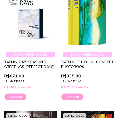
ENVIO INTERNACIONAL
ENVIO INTERNACIONAL
TAEMIN 2025 SEASON'S
TAEMIN - T1001101 CONCERT
GREETINGS [PERFECT DAYS]
PHOTOBOOK
R$671,00
R$335,00
12
x
de
R$69,02
12
x
de
R$34,46
R$644,16
com
Pix
R$321,60
com
Pix
1
/
2
SEM ESTOQUE
SEM ESTOQUE