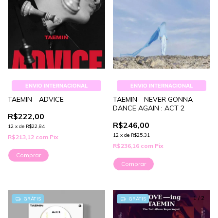
ENVIO INTERNACIONAL
ENVIO INTERNACIONAL
TAEMIN - ADVICE
TAEMIN - NEVER GONNA
DANCE AGAIN : ACT 2
R$222,00
R$246,00
12
x
de
R$22,84
12
x
de
R$25,31
R$213,12
com
Pix
R$236,16
com
Pix
Comprar
Comprar
1
/
2
GRÁTIS
GRÁTIS