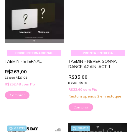
ENVIO INTERNACIONAL
PRONTA-ENTREGA
TAEMIN - ETERNAL
TAEMIN - NEVER GONNA
DANCE AGAIN: ACT 1
R$263,00
(POSTER) [PRONTA
R$35,00
ENTREGA]
12
x
de
R$27,05
8
x
de
R$5,30
R$252,48
com
Pix
R$33,60
com
Pix
Comprar
Restam apenas
2
em estoque!
GRÁTIS
GRÁTIS