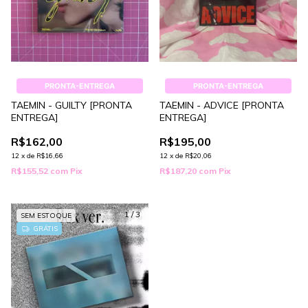
PRONTA-ENTREGA
PRONTA-ENTREGA
TAEMIN - GUILTY [PRONTA
TAEMIN - ADVICE [PRONTA
ENTREGA]
ENTREGA]
R$162,00
R$195,00
12
x
de
R$16,66
12
x
de
R$20,06
R$155,52
com
Pix
R$187,20
com
Pix
1
/
3
SEM ESTOQUE
GRÁTIS