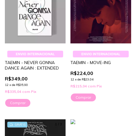
ENVIO INTERNACIONAL
ENVIO INTERNACIONAL
TAEMIN - NEVER GONNA
TAEMIN - MOVE-ING
DANCE AGAIN : EXTENDED
R$224,00
R$349,00
12
x
de
R$23,04
12
x
de
R$35,90
R$215,04
com
Pix
R$335,04
com
Pix
Comprar
Comprar
1
/
3
GRÁTIS