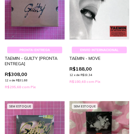
PRONTA-ENTREGA
ENVIO INTERNACIONAL
TAEMIN - GUILTY [PRONTA
TAEMIN - MOVE
ENTREGA]
R$188,00
R$308,00
12
x
de
R$19,34
12
x
de
R$31,68
R$180,48
com
Pix
R$295,68
com
Pix
SEM ESTOQUE
SEM ESTOQUE