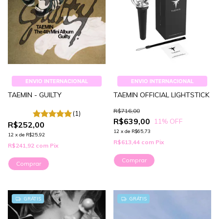
ENVIO INTERNACIONAL
ENVIO INTERNACIONAL
TAEMIN - GUILTY
TAEMIN OFFICIAL LIGHTSTICK
R$716,00
(1)
R$639,00
11
% OFF
R$252,00
12
x
de
R$65,73
12
x
de
R$25,92
R$613,44
com
Pix
R$241,92
com
Pix
Comprar
GRÁTIS
GRÁTIS