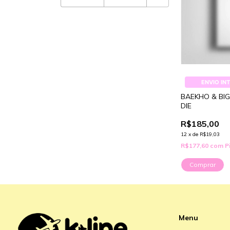
ENVIO IN
BAEKHO & BIG
DIE
R$185,00
12
x
de
R$19,03
R$177,60
com
P
Menu