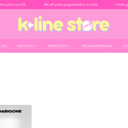
s no PIX
4% off para pagamentos à vista
Frete grátis pa
LOG
ARTISTAS
PRODUTOS
PRONTA ENTREGA
OU