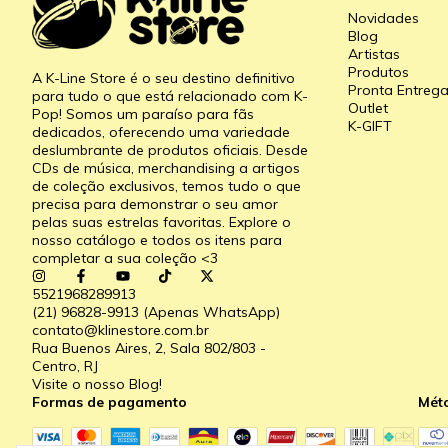
Novidades
Blog
Artistas
Produtos
A K-Line Store é o seu destino definitivo
Pronta Entreg
para tudo o que está relacionado com K-
Outlet
Pop! Somos um paraíso para fãs
K-GIFT
dedicados, oferecendo uma variedade
deslumbrante de produtos oficiais. Desde
CDs de música, merchandising a artigos
de coleção exclusivos, temos tudo o que
precisa para demonstrar o seu amor
pelas suas estrelas favoritas. Explore o
nosso catálogo e todos os itens para
completar a sua coleção <3
5521968289913
(21) 96828-9913 (Apenas WhatsApp)
contato@klinestore.com.br
Rua Buenos Aires, 2, Sala 802/803 -
Centro, RJ
Visite o nosso Blog!
Formas de pagamento
Mét