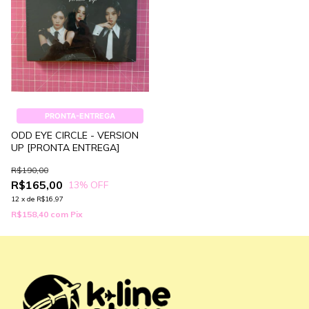
PRONTA-ENTREGA
ODD EYE CIRCLE - VERSION
UP [PRONTA ENTREGA]
R$190,00
R$165,00
13
% OFF
12
x
de
R$16,97
R$158,40
com
Pix