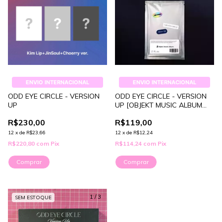
ENVIO INTERNACIONAL
ENVIO INTERNACIONAL
ODD EYE CIRCLE - VERSION
ODD EYE CIRCLE - VERSION
UP
UP [OBJEKT MUSIC ALBUM
VER.]
R$230,00
R$119,00
12
x
de
R$23,66
12
x
de
R$12,24
R$220,80
com
Pix
R$114,24
com
Pix
Comprar
1
/
3
SEM ESTOQUE