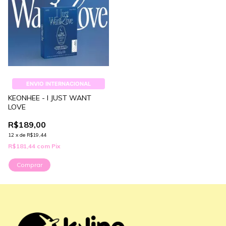
ENVIO INTERNACIONAL
KEONHEE - I JUST WANT
LOVE
R$189,00
12
x
de
R$19,44
R$181,44
com
Pix
Comprar