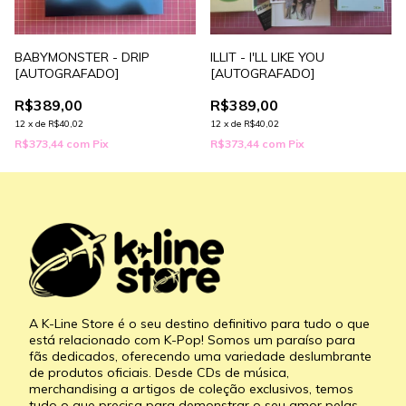
BABYMONSTER - DRIP
ILLIT - I'LL LIKE YOU
[AUTOGRAFADO]
[AUTOGRAFADO]
R$389,00
R$389,00
12
x
de
R$40,02
12
x
de
R$40,02
R$373,44
com
Pix
R$373,44
com
Pix
A K-Line Store é o seu destino definitivo para tudo o que
está relacionado com K-Pop! Somos um paraíso para
fãs dedicados, oferecendo uma variedade deslumbrante
de produtos oficiais. Desde CDs de música,
merchandising a artigos de coleção exclusivos, temos
tudo o que precisa para demonstrar o seu amor pelas