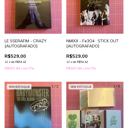
LE SSERAFIM - CRAZY
NMIXX - Fe3O4 : STICK OUT
[AUTOGRAFADO]
[AUTOGRAFADO]
R$529,00
R$529,00
12
x
de
R$54,42
12
x
de
R$54,42
R$507,84
com
Pix
R$507,84
com
Pix
1
/
2
1
/
6
SEM ESTOQUE
SEM ESTOQUE