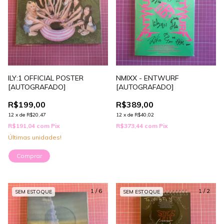
ILY:1 OFFICIAL POSTER
NMIXX - ENTWURF
[AUTOGRAFADO]
[AUTOGRAFADO]
R$199,00
R$389,00
12
x
de
R$20,47
12
x
de
R$40,02
R$191,04
com
Pix
R$373,44
com
Pix
Últimas unidades!
1
/
6
1
/
2
SEM ESTOQUE
SEM ESTOQUE