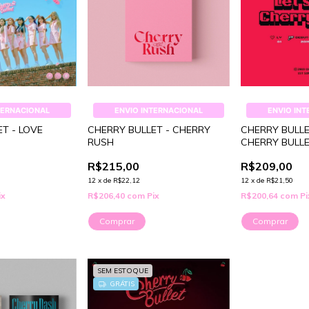
TERNACIONAL
ENVIO INTERNACIONAL
ENVIO IN
T - LOVE
CHERRY BULLET - CHERRY
CHERRY BULLET
RUSH
CHERRY BULL
R$215,00
R$209,00
12
x
de
R$22,12
12
x
de
R$21,50
ix
R$206,40
com
Pix
R$200,64
com
Pi
Comprar
Comprar
SEM ESTOQUE
GRÁTIS