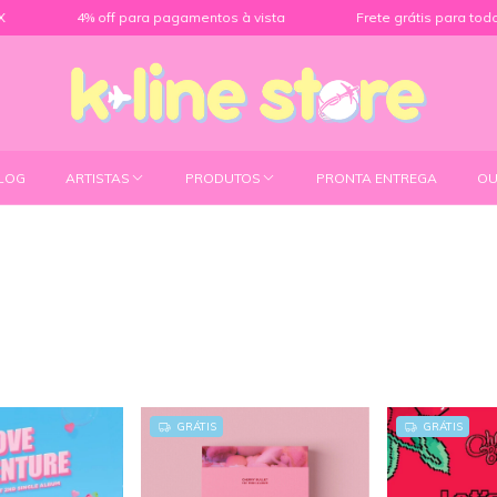
4% off para pagamentos à vista
Frete grátis para todo o B
LOG
ARTISTAS
PRODUTOS
PRONTA ENTREGA
OU
GRÁTIS
GRÁTIS