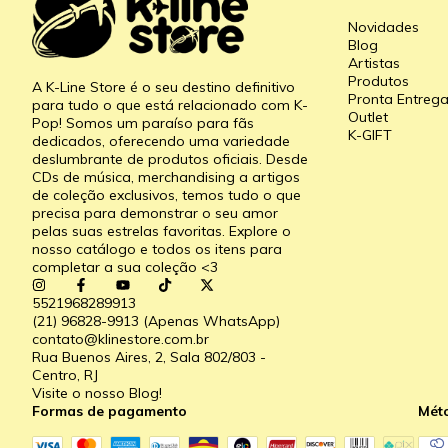
Novidades
Blog
Artistas
Produtos
A K-Line Store é o seu destino definitivo
Pronta Entreg
para tudo o que está relacionado com K-
Outlet
Pop! Somos um paraíso para fãs
K-GIFT
dedicados, oferecendo uma variedade
deslumbrante de produtos oficiais. Desde
CDs de música, merchandising a artigos
de coleção exclusivos, temos tudo o que
precisa para demonstrar o seu amor
pelas suas estrelas favoritas. Explore o
nosso catálogo e todos os itens para
completar a sua coleção <3
5521968289913
(21) 96828-9913 (Apenas WhatsApp)
contato@klinestore.com.br
Rua Buenos Aires, 2, Sala 802/803 -
Centro, RJ
Visite o nosso Blog!
Formas de pagamento
Mét