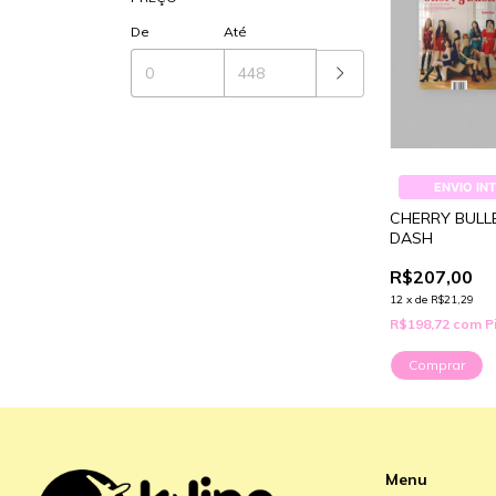
De
Até
ENVIO IN
CHERRY BULL
DASH
R$207,00
12
x
de
R$21,29
R$198,72
com
P
Comprar
Menu