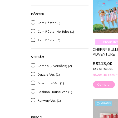
PÔSTER
Com Pôster (5)
Com Pôster No Tubo (1)
Sem Pôster (5)
ENVIO IN
CHERRY BULLE
ADVENTURE
VERSÃO
R$213,00
Combo (2 Versões) (2)
12
x
de
R$21,91
Dazzle Ver. (1)
R$204,48
com
P
Fascinate Ver. (1)
Comprar
Fashion House Ver. (1)
Runway Ver. (1)
GRÁTIS
PREÇO