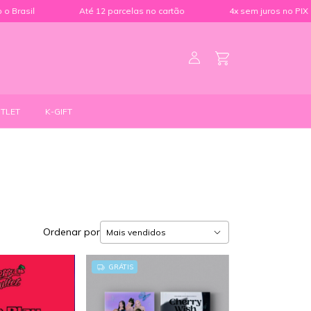
rasil
Até 12 parcelas no cartão
4x sem juros no PIX
TLET
K-GIFT
Ordenar por
GRÁTIS