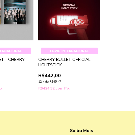
TERNACIONAL
ENVIO INTERNACIONAL
ET - CHERRY
CHERRY BULLET OFFICIAL
LIGHTSTICK
R$442,00
12
x
de
R$45,47
ix
R$424,32
com
Pix
Saiba Mais