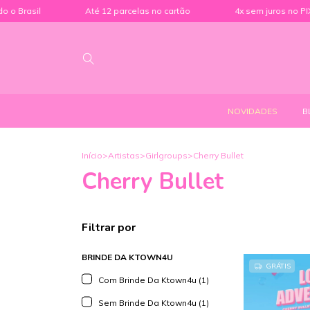
 Brasil
Até 12 parcelas no cartão
4x sem juros no PIX
NOVIDADES
B
Início
>
Artistas
>
Girlgroups
>
Cherry Bullet
Cherry Bullet
Filtrar por
BRINDE DA KTOWN4U
GRÁTIS
Com Brinde Da Ktown4u (1)
Sem Brinde Da Ktown4u (1)