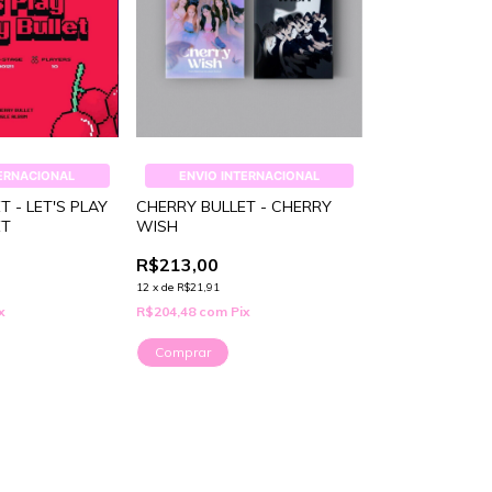
TERNACIONAL
ENVIO INTERNACIONAL
 - LET'S PLAY
CHERRY BULLET - CHERRY
ET
WISH
R$213,00
12
x
de
R$21,91
x
R$204,48
com
Pix
Comprar