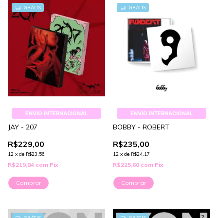
GRÁTIS
GRÁTIS
ENVIO INTERNACIONAL
ENVIO INTERNACIONAL
JAY - 207
BOBBY - ROBERT
R$229,00
R$235,00
12
x
de
R$23,56
12
x
de
R$24,17
R$219,84
com
Pix
R$225,60
com
Pix
Comprar
1
/
2
GRÁTIS
GRÁTIS