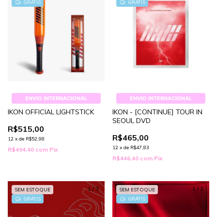
GRÁTIS
GRÁTIS
ENVIO INTERNACIONAL
ENVIO INTERNACIONAL
IKON OFFICIAL LIGHTSTICK
IKON - [CONTINUE] TOUR IN
SEOUL DVD
R$515,00
R$465,00
12
x
de
R$52,98
12
x
de
R$47,83
R$494,40
com
Pix
R$446,40
com
Pix
1
/
3
1
/
2
SEM ESTOQUE
SEM ESTOQUE
GRÁTIS
GRÁTIS