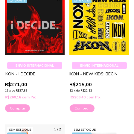
GRÁTIS
GRÁTIS
ENVIO INTERNACIONAL
ENVIO INTERNACIONAL
IKON - I DECIDE
IKON - NEW KIDS: BEGIN
R$271,00
R$215,00
12
x
de
R$27,88
12
x
de
R$22,12
R$260,16
com
Pix
R$206,40
com
Pix
Comprar
Comprar
1
/
2
SEM ESTOQUE
SEM ESTOQUE