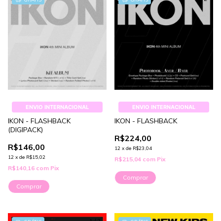
ENVIO INTERNACIONAL
ENVIO INTERNACIONAL
IKON - FLASHBACK
IKON - FLASHBACK
(DIGIPACK)
R$224,00
R$146,00
12
x
de
R$23,04
12
x
de
R$15,02
R$215,04
com
Pix
R$140,16
com
Pix
Comprar
Comprar
1
/
2
1
/
2