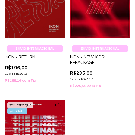
ENVIO INTERNACIONAL
ENVIO INTERNACIONAL
IKON - RETURN
IKON - NEW KIDS:
REPACKAGE
R$196,00
R$235,00
12
x
de
R$20,16
12
x
de
R$24,17
R$188,16
com
Pix
R$225,60
com
Pix
1
/
2
SEM ESTOQUE
GRÁTIS