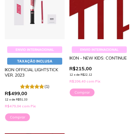
ENVIO INTERNACIONAL
ENVIO INTERNACIONAL
IKON - NEW KIDS: CONTINUE
TAXAÇÃO INCLUSA
R$215,00
IKON OFFICIAL LIGHTSTICK
VER. 2023
12
x
de
R$22,12
R$206,40
com
Pix
(1)
Comprar
R$499,00
12
x
de
R$51,33
R$479,04
com
Pix
Comprar