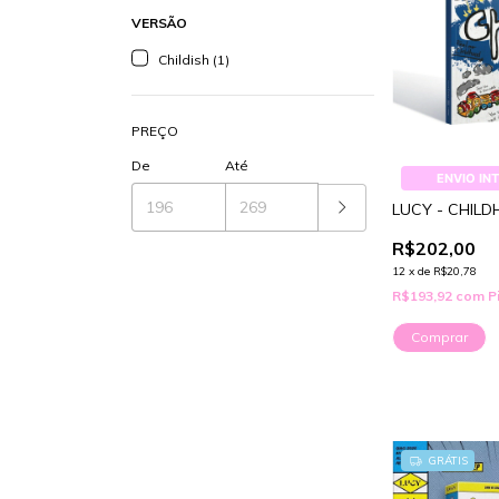
VERSÃO
Childish (1)
PREÇO
De
Até
ENVIO IN
LUCY - CHIL
R$202,00
12
x
de
R$20,78
R$193,92
com
P
GRÁTIS