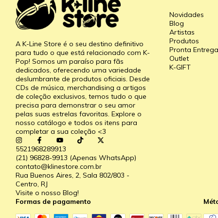
Novidades
Blog
Artistas
Produtos
A K-Line Store é o seu destino definitivo
Pronta Entreg
para tudo o que está relacionado com K-
Outlet
Pop! Somos um paraíso para fãs
K-GIFT
dedicados, oferecendo uma variedade
deslumbrante de produtos oficiais. Desde
CDs de música, merchandising a artigos
de coleção exclusivos, temos tudo o que
precisa para demonstrar o seu amor
pelas suas estrelas favoritas. Explore o
nosso catálogo e todos os itens para
completar a sua coleção <3
5521968289913
(21) 96828-9913 (Apenas WhatsApp)
contato@klinestore.com.br
Rua Buenos Aires, 2, Sala 802/803 -
Centro, RJ
Visite o nosso Blog!
Formas de pagamento
Mét