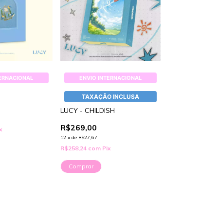
TERNACIONAL
ENVIO INTERNACIONAL
TAXAÇÃO INCLUSA
LUCY - CHILDISH
R$269,00
x
12
x
de
R$27,67
R$258,24
com
Pix
Comprar