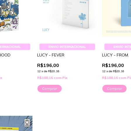
TERNACIONAL
ENVIO INTERNACIONAL
ENVIO IN
DHOOD
LUCY - FEVER
LUCY - FROM.
R$196,00
R$196,00
12
x
de
R$20,16
12
x
de
R$20,16
ix
R$188,16
com
Pix
R$188,16
com
Pi