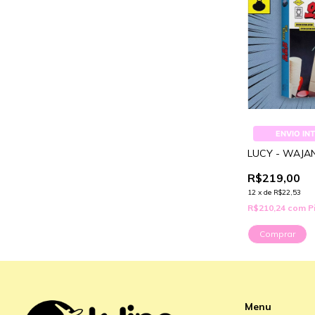
ENVIO IN
LUCY - WAJ
R$219,00
12
x
de
R$22,53
R$210,24
com
P
Menu