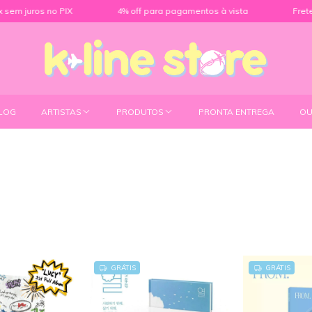
 juros no PIX
4% off para pagamentos à vista
Frete grá
LOG
ARTISTAS
PRODUTOS
PRONTA ENTREGA
OU
GRÁTIS
GRÁTIS