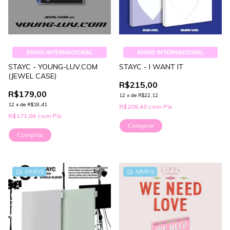
ENVIO INTERNACIONAL
ENVIO INTERNACIONAL
STAYC - YOUNG-LUV.COM
STAYC - I WANT IT
(JEWEL CASE)
R$215,00
R$179,00
12
x
de
R$22,12
12
x
de
R$18,41
R$206,40
com
Pix
R$171,84
com
Pix
Comprar
Comprar
1
/
2
GRÁTIS
GRÁTIS