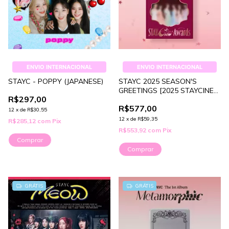
ENVIO INTERNACIONAL
ENVIO INTERNACIONAL
STAYC - POPPY (JAPANESE)
STAYC 2025 SEASON'S
GREETINGS [2025 STAYCINE
R$297,00
AWARDS]
R$577,00
12
x
de
R$30,55
12
x
de
R$59,35
R$285,12
com
Pix
R$553,92
com
Pix
Comprar
1
/
3
GRÁTIS
GRÁTIS