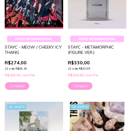
ENVIO INTERNACIONAL
ENVIO INTERNACIONAL
STAYC - MEOW / CHEEKY ICY
STAYC - METAMORPHIC
THANG
(FIGURE VER.)
R$274,00
R$330,00
12
x
de
R$28,19
12
x
de
R$33,95
R$263,04
com
Pix
R$316,80
com
Pix
Comprar
GRÁTIS
GRÁTIS