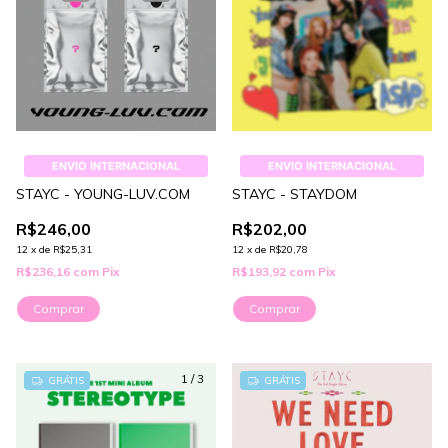
ENVIO INTERNACIONAL
ENVIO INTERNACIONAL
STAYC - YOUNG-LUV.COM
STAYC - STAYDOM
R$246,00
R$202,00
12
x
de
R$25,31
12
x
de
R$20,78
R$236,16
com
Pix
R$193,92
com
Pix
Comprar
Comprar
1
/
3
GRÁTIS
GRÁTIS