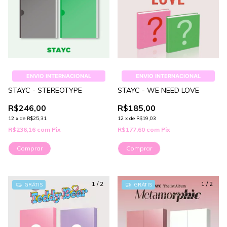
ENVIO INTERNACIONAL
ENVIO INTERNACIONAL
STAYC - STEREOTYPE
STAYC - WE NEED LOVE
R$246,00
R$185,00
12
x
de
R$25,31
12
x
de
R$19,03
R$236,16
com
Pix
R$177,60
com
Pix
Comprar
Comprar
1
/
2
1
/
2
GRÁTIS
GRÁTIS