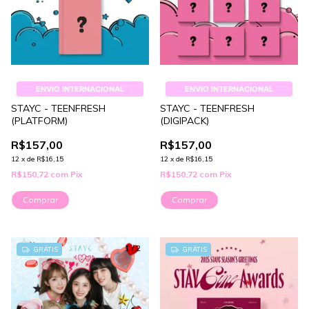
ENVIO INTERNACIONAL
ENVIO INTERNACIONAL
STAYC - TEENFRESH
STAYC - TEENFRESH
(PLATFORM)
(DIGIPACK)
R$157,00
R$157,00
12
x
de
R$16,15
12
x
de
R$16,15
R$150,72
com
Pix
R$150,72
com
Pix
Comprar
Comprar
1
/
2
GRÁTIS
GRÁTIS