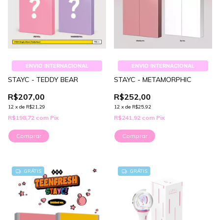
ENVIO INTERNACIONAL
ENVIO INTERNACIONAL
STAYC - TEDDY BEAR
STAYC - METAMORPHIC
R$207,00
R$252,00
12
x
de
R$21,29
12
x
de
R$25,92
R$198,72
com
Pix
R$241,92
com
Pix
Comprar
Comprar
GRÁTIS
GRÁTIS