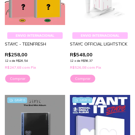
ENVIO INTERNACIONAL
ENVIO INTERNACIONAL
STAYC - TEENFRESH
STAYC OFFICIAL LIGHTSTICK
R$258,00
R$548,00
12
x
de
R$26,54
12
x
de
R$56,37
R$247,68
com
Pix
R$526,08
com
Pix
Comprar
GRÁTIS
GRÁTIS