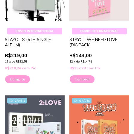
ENVIO INTERNACIONAL
ENVIO INTERNACIONAL
STAYC - S (5TH SINGLE
STAYC - WE NEED LOVE
ALBUM)
(DIGIPACK)
R$219,00
R$143,00
12
x
de
R$22,53
12
x
de
R$14,71
R$210,24
com
Pix
R$137,28
com
Pix
Comprar
1
/
2
GRÁTIS
GRÁTIS