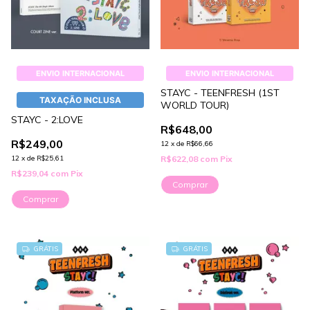
ENVIO INTERNACIONAL
ENVIO INTERNACIONAL
STAYC - TEENFRESH (1ST
TAXAÇÃO INCLUSA
WORLD TOUR)
STAYC - 2:LOVE
R$648,00
R$249,00
12
x
de
R$66,66
12
x
de
R$25,61
R$622,08
com
Pix
R$239,04
com
Pix
Comprar
Comprar
GRÁTIS
GRÁTIS