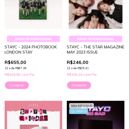
ENVIO INTERNACIONAL
ENVIO INTERNACIONAL
STAYC - 2024 PHOTOBOOK
STAYC - THE STAR MAGAZINE
LONDON STAY
MAY 2023 ISSUE
R$655,00
R$246,00
12
x
de
R$67,38
12
x
de
R$25,31
R$628,80
com
Pix
R$236,16
com
Pix
SEM ESTOQUE
GRÁTIS