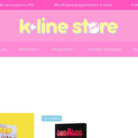
os no PIX
4% off para pagamentos à vista
Frete grátis 
LOG
ARTISTAS
PRODUTOS
PRONTA ENTREGA
OU
GRÁTIS