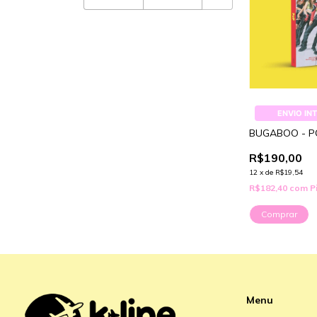
ENVIO IN
BUGABOO - 
R$190,00
12
x
de
R$19,54
R$182,40
com
P
Menu