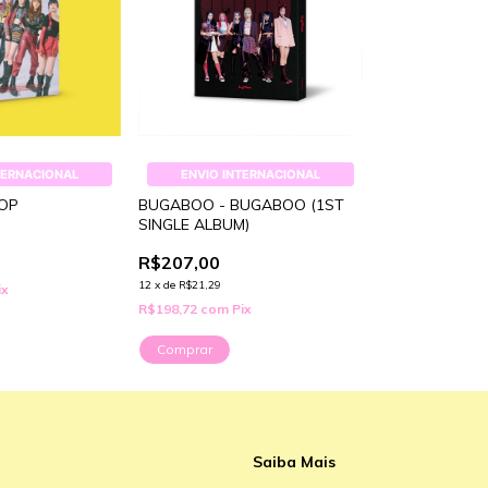
TERNACIONAL
ENVIO INTERNACIONAL
POP
BUGABOO - BUGABOO (1ST
SINGLE ALBUM)
R$207,00
12
x
de
R$21,29
ix
R$198,72
com
Pix
Saiba Mais