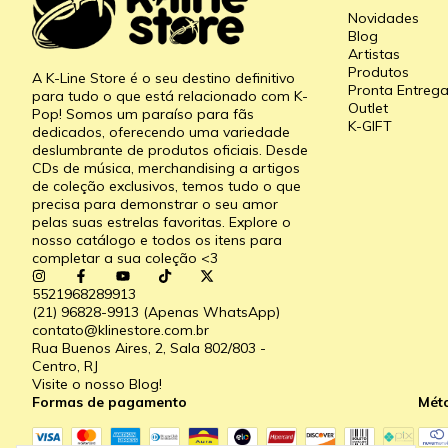
Novidades
Blog
Artistas
Produtos
A K-Line Store é o seu destino definitivo
Pronta Entreg
para tudo o que está relacionado com K-
Outlet
Pop! Somos um paraíso para fãs
K-GIFT
dedicados, oferecendo uma variedade
deslumbrante de produtos oficiais. Desde
CDs de música, merchandising a artigos
de coleção exclusivos, temos tudo o que
precisa para demonstrar o seu amor
pelas suas estrelas favoritas. Explore o
nosso catálogo e todos os itens para
completar a sua coleção <3
5521968289913
(21) 96828-9913 (Apenas WhatsApp)
contato@klinestore.com.br
Rua Buenos Aires, 2, Sala 802/803 -
Centro, RJ
Visite o nosso Blog!
Formas de pagamento
Mét