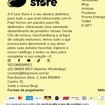
Novidades
Blog
Artistas
Produtos
A K-Line Store é o seu destino definitivo
Pronta Entreg
para tudo o que está relacionado com K-
Outlet
Pop! Somos um paraíso para fãs
K-GIFT
dedicados, oferecendo uma variedade
deslumbrante de produtos oficiais. Desde
CDs de música, merchandising a artigos
de coleção exclusivos, temos tudo o que
precisa para demonstrar o seu amor
pelas suas estrelas favoritas. Explore o
nosso catálogo e todos os itens para
completar a sua coleção <3
5521968289913
(21) 96828-9913 (Apenas WhatsApp)
contato@klinestore.com.br
Rua Buenos Aires, 2, Sala 802/803 -
Centro, RJ
Visite o nosso Blog!
Formas de pagamento
Mét
Ao navegar por este site
você aceita o uso de cookies
para