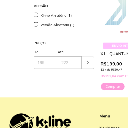
VERSÃO
Kihno Aleatório (1)
Versão Aleatória (1)
PREÇO
ENVIO IN
De
Até
X1 - QUANTU
R$199,00
12
x
de
R$20,47
R$191,04
com
P
Comprar
Menu