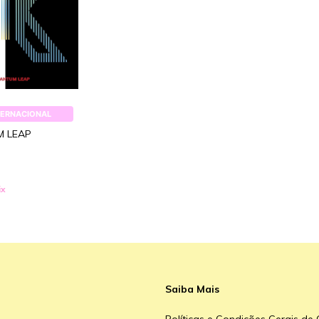
TERNACIONAL
M LEAP
ix
Saiba Mais