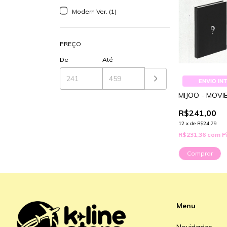
Modern Ver. (1)
PREÇO
De
Até
ENVIO IN
MIJOO - MOVI
R$241,00
12
x
de
R$24,79
R$231,36
com
P
Comprar
Menu