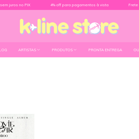
s no PIX
4% off para pagamentos à vista
Frete grátis pa
LOG
ARTISTAS
PRODUTOS
PRONTA ENTREGA
OU