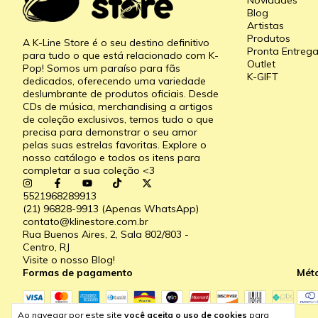
Novidades
Blog
Artistas
Produtos
A K-Line Store é o seu destino definitivo
Pronta Entreg
para tudo o que está relacionado com K-
Outlet
Pop! Somos um paraíso para fãs
K-GIFT
dedicados, oferecendo uma variedade
deslumbrante de produtos oficiais. Desde
CDs de música, merchandising a artigos
de coleção exclusivos, temos tudo o que
precisa para demonstrar o seu amor
pelas suas estrelas favoritas. Explore o
nosso catálogo e todos os itens para
completar a sua coleção <3
5521968289913
(21) 96828-9913 (Apenas WhatsApp)
contato@klinestore.com.br
Rua Buenos Aires, 2, Sala 802/803 -
Centro, RJ
Visite o nosso Blog!
Formas de pagamento
Mét
Ao navegar por este site
você aceita o uso de cookies
para