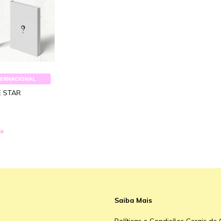
TERNACIONAL
E STAR
ix
Saiba Mais