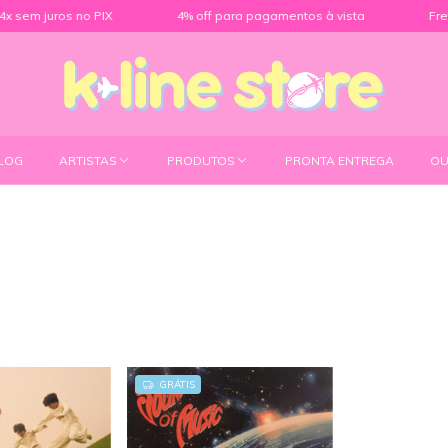
sem juros no PIX
4% off para pagamentos à vista
Frete 
LOG
ARTISTAS
PRODUTOS
PRONTA ENTREGA
OU
GRÁTIS