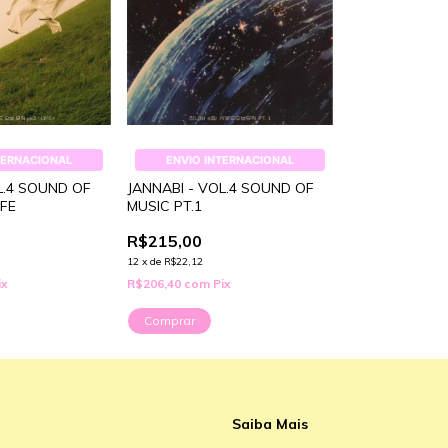
TERNACIONAL
ENVIO INTERNACIONAL
L.4 SOUND OF
JANNABI - VOL.4 SOUND OF
IFE
MUSIC PT.1
R$215,00
12
x
de
R$22,12
ix
R$206,40
com
Pix
Comprar
Saiba Mais