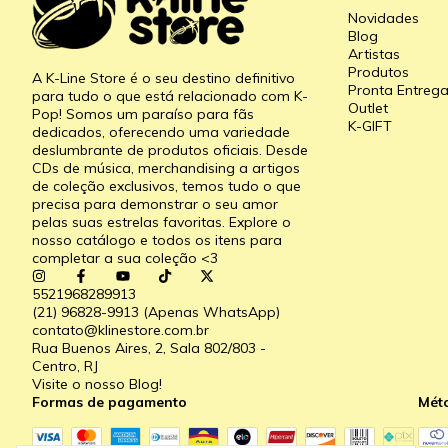
Novidades
Blog
Artistas
Produtos
A K-Line Store é o seu destino definitivo
Pronta Entreg
para tudo o que está relacionado com K-
Outlet
Pop! Somos um paraíso para fãs
K-GIFT
dedicados, oferecendo uma variedade
deslumbrante de produtos oficiais. Desde
CDs de música, merchandising a artigos
de coleção exclusivos, temos tudo o que
precisa para demonstrar o seu amor
pelas suas estrelas favoritas. Explore o
nosso catálogo e todos os itens para
completar a sua coleção <3
5521968289913
(21) 96828-9913 (Apenas WhatsApp)
contato@klinestore.com.br
Rua Buenos Aires, 2, Sala 802/803 -
Centro, RJ
Visite o nosso Blog!
Formas de pagamento
Mét