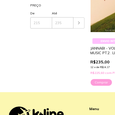
PREÇO
De
Até
ENVIO IN
JANNABI - VO
MUSIC PT.2 : L
R$235,00
12
x
de
R$24,17
R$225,60
com
P
Menu