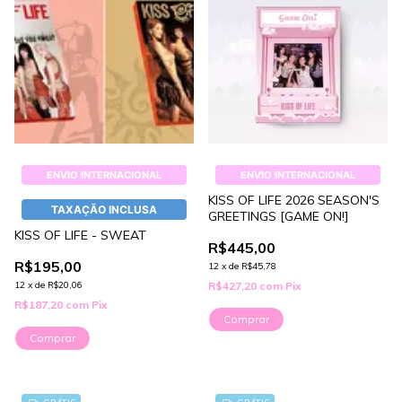
ENVIO INTERNACIONAL
ENVIO INTERNACIONAL
KISS OF LIFE 2026 SEASON'S
TAXAÇÃO INCLUSA
GREETINGS [GAME ON!]
KISS OF LIFE - SWEAT
R$445,00
R$195,00
12
x
de
R$45,78
12
x
de
R$20,06
R$427,20
com
Pix
R$187,20
com
Pix
Comprar