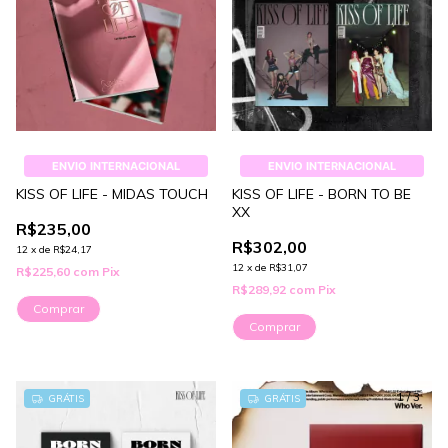
ENVIO INTERNACIONAL
ENVIO INTERNACIONAL
KISS OF LIFE - MIDAS TOUCH
KISS OF LIFE - BORN TO BE
XX
R$235,00
R$302,00
12
x
de
R$24,17
12
x
de
R$31,07
R$225,60
com
Pix
R$289,92
com
Pix
Comprar
Comprar
1
/
3
GRÁTIS
GRÁTIS