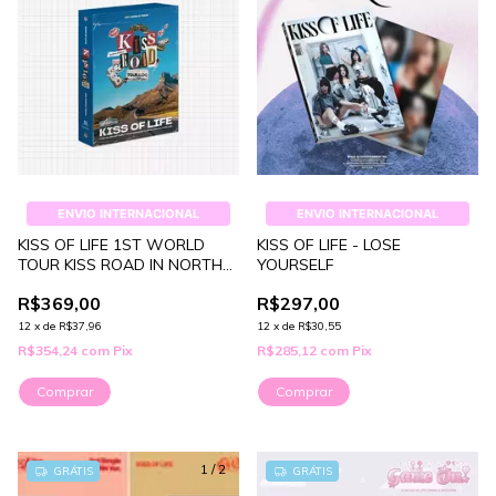
ENVIO INTERNACIONAL
ENVIO INTERNACIONAL
KISS OF LIFE 1ST WORLD
KISS OF LIFE - LOSE
TOUR KISS ROAD IN NORTH
YOURSELF
AMERICA
R$369,00
R$297,00
12
x
de
R$37,96
12
x
de
R$30,55
R$354,24
com
Pix
R$285,12
com
Pix
Comprar
Comprar
1
/
2
GRÁTIS
GRÁTIS