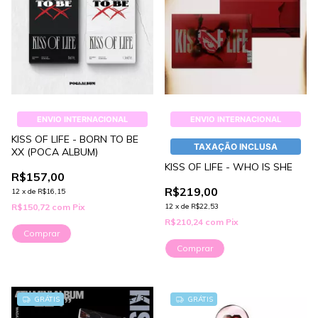
ENVIO INTERNACIONAL
ENVIO INTERNACIONAL
KISS OF LIFE - BORN TO BE
TAXAÇÃO INCLUSA
XX (POCA ALBUM)
KISS OF LIFE - WHO IS SHE
R$157,00
R$219,00
12
x
de
R$16,15
R$150,72
com
Pix
12
x
de
R$22,53
R$210,24
com
Pix
Comprar
Comprar
1
/
3
GRÁTIS
GRÁTIS