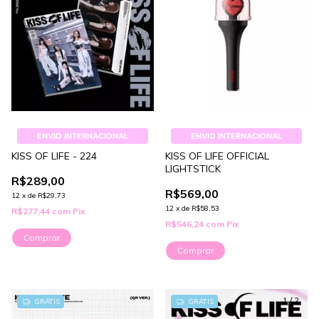
ENVIO INTERNACIONAL
ENVIO INTERNACIONAL
KISS OF LIFE - 224
KISS OF LIFE OFFICIAL
LIGHTSTICK
R$289,00
R$569,00
12
x
de
R$29,73
12
x
de
R$58,53
R$277,44
com
Pix
R$546,24
com
Pix
Comprar
1
/
2
GRÁTIS
GRÁTIS