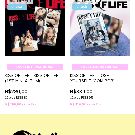
SEM ESTOQUE
SEM ESTOQUE
GRÁTIS
GRÁTIS
ENVIO INTERNACIONAL
ENVIO INTERNACIONAL
KISS OF LIFE - KISS OF LIFE
KISS OF LIFE - LOSE
(1ST MINI ALBUM)
YOURSELF (COM POB)
R$280,00
R$330,00
12
x
de
R$28,80
12
x
de
R$33,95
R$268,80
com
Pix
R$316,80
com
Pix