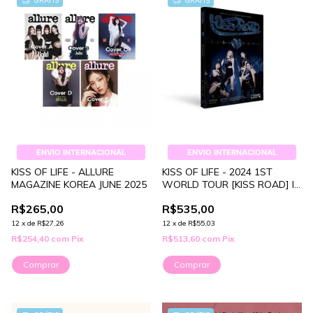
GRÁTIS
GRÁTIS
ENVIO INTERNACIONAL
ENVIO INTERNACIONAL
KISS OF LIFE - ALLURE
KISS OF LIFE - 2024 1ST
MAGAZINE KOREA JUNE 2025
WORLD TOUR [KISS ROAD] IN
SEOUL
R$265,00
R$535,00
12
x
de
R$27,26
12
x
de
R$55,03
R$254,40
com
Pix
R$513,60
com
Pix
Comprar
Comprar