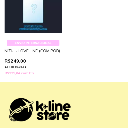
ENVIO INTERNACIONAL
NIZIU - LOVE LINE (COM POB)
R$249,00
12
x
de
R$25,61
R$239,04
com
Pix