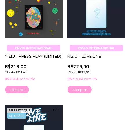
ENVIO INTERNACIONAL
ENVIO INTERNACIONAL
NIZIU - PRESS PLAY (LIMITED)
NIZIU - LOVE LINE
R$213,00
R$229,00
12
x
de
R$21,91
12
x
de
R$23,56
R$204,48
com
Pix
R$219,84
com
Pix
Comprar
Comprar
1
/
3
SEM ESTOQUE
GRÁTIS