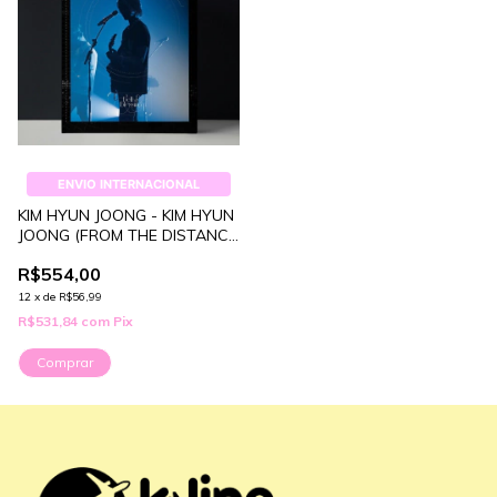
ENVIO INTERNACIONAL
KIM HYUN JOONG - KIM HYUN
JOONG (FROM THE DISTANCE
CONCERT)
R$554,00
12
x
de
R$56,99
R$531,84
com
Pix