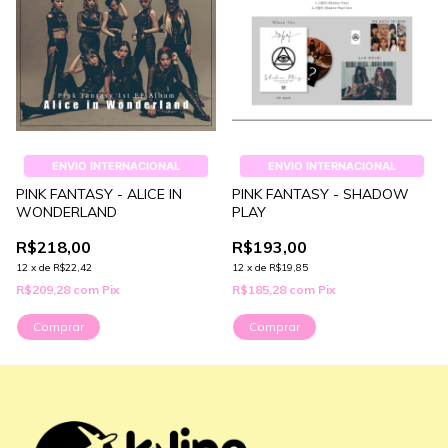
ENVIO INTERNACIONAL
ENVIO INTERNACIONAL
PINK FANTASY - ALICE IN
PINK FANTASY - SHADOW
WONDERLAND
PLAY
R$218,00
R$193,00
12
x
de
R$22,42
12
x
de
R$19,85
R$209,28
com
Pix
R$185,28
com
Pix
Comprar
Comprar