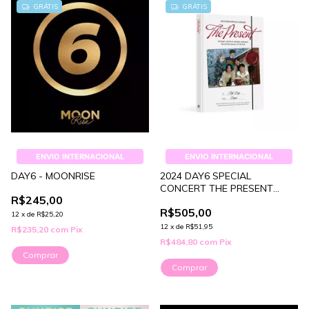
GRÁTIS
GRÁTIS
ENVIO INTERNACIONAL
ENVIO INTERNACIONAL
DAY6 - MOONRISE
2024 DAY6 SPECIAL
CONCERT THE PRESENT
R$245,00
PHOTOBOOK
R$505,00
12
x
de
R$25,20
12
x
de
R$51,95
R$235,20
com
Pix
R$484,80
com
Pix
Comprar