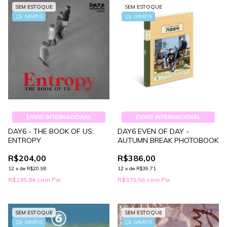
1
/
2
SEM ESTOQUE
SEM ESTOQUE
GRÁTIS
GRÁTIS
ENVIO INTERNACIONAL
ENVIO INTERNACIONAL
DAY6 - THE BOOK OF US:
DAY6 EVEN OF DAY -
ENTROPY
AUTUMN BREAK PHOTOBOOK
R$204,00
R$386,00
12
x
de
R$20,98
12
x
de
R$39,71
R$195,84
com
Pix
R$370,56
com
Pix
1
/
2
SEM ESTOQUE
SEM ESTOQUE
GRÁTIS
GRÁTIS