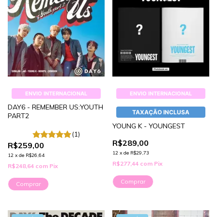
ENVIO INTERNACIONAL
ENVIO INTERNACIONAL
DAY6 - REMEMBER US:YOUTH
TAXAÇÃO INCLUSA
PART2
YOUNG K - YOUNGEST
(1)
R$289,00
R$259,00
12
x
de
R$29,73
12
x
de
R$26,64
R$277,44
com
Pix
R$248,64
com
Pix
Comprar
Comprar