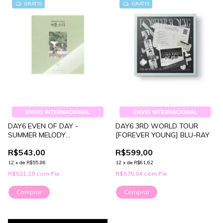
GRÁTIS
GRÁTIS
ENVIO INTERNACIONAL
ENVIO INTERNACIONAL
DAY6 EVEN OF DAY -
DAY6 3RD WORLD TOUR
SUMMER MELODY
[FOREVER YOUNG] BLU-RAY
PHOTOBOOK
R$543,00
R$599,00
12
x
de
R$55,86
12
x
de
R$61,62
R$521,28
com
Pix
R$575,04
com
Pix