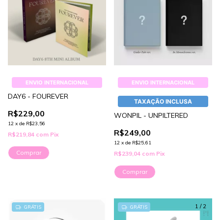
ENVIO INTERNACIONAL
ENVIO INTERNACIONAL
DAY6 - FOUREVER
TAXAÇÃO INCLUSA
R$229,00
WONPIL - UNPILTERED
12
x
de
R$23,56
R$249,00
R$219,84
com
Pix
12
x
de
R$25,61
Comprar
R$239,04
com
Pix
Comprar
1
/
2
GRÁTIS
GRÁTIS