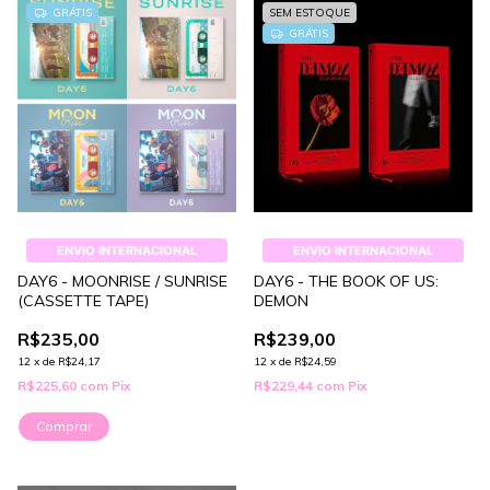
GRÁTIS
SEM ESTOQUE
GRÁTIS
ENVIO INTERNACIONAL
ENVIO INTERNACIONAL
DAY6 - MOONRISE / SUNRISE
DAY6 - THE BOOK OF US:
(CASSETTE TAPE)
DEMON
R$235,00
R$239,00
12
x
de
R$24,17
12
x
de
R$24,59
R$225,60
com
Pix
R$229,44
com
Pix
Comprar