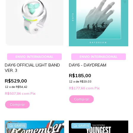
ENVIO INTERNACIONAL
ENVIO INTERNACIONAL
DAY6 OFFICIAL LIGHT BAND
DAY6 - DAYDREAM
VER. 3
R$185,00
R$529,00
12
x
de
R$19,03
12
x
de
R$54,42
R$177,60
com
Pix
R$507,84
com
Pix
Comprar
1
/
3
GRÁTIS
GRÁTIS