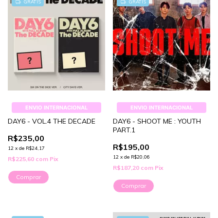
1
/
4
GRÁTIS
GRÁTIS
ENVIO INTERNACIONAL
ENVIO INTERNACIONAL
DAY6 - VOL.4 THE DECADE
DAY6 - SHOOT ME : YOUTH
PART.1
R$235,00
R$195,00
12
x
de
R$24,17
12
x
de
R$20,06
R$225,60
com
Pix
R$187,20
com
Pix
Comprar
Comprar