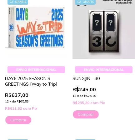
1
/
3
GRÁTIS
GRÁTIS
ENVIO INTERNACIONAL
ENVIO INTERNACIONAL
DAY6 2025 SEASON'S
SUNGJIN - 30
GREETINGS [Way to Trip]
R$245,00
R$637,00
12
x
de
R$25,20
12
x
de
R$65,53
R$235,20
com
Pix
R$611,52
com
Pix
Comprar