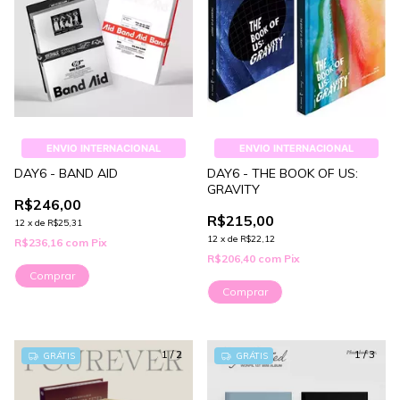
ENVIO INTERNACIONAL
ENVIO INTERNACIONAL
DAY6 - BAND AID
DAY6 - THE BOOK OF US:
GRAVITY
R$246,00
R$215,00
12
x
de
R$25,31
12
x
de
R$22,12
R$236,16
com
Pix
R$206,40
com
Pix
Comprar
Comprar
1
/
2
1
/
3
GRÁTIS
GRÁTIS