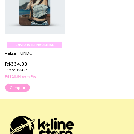
ENVIO INTERNACIONAL
HEIZE - UNDO
R$334,00
12
x
de
R$34,36
R$320,64
com
Pix