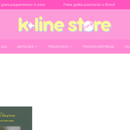
para pagamentos à vista
Frete grátis para todo o Brasil
LOG
ARTISTAS
PRODUTOS
PRONTA ENTREGA
OU