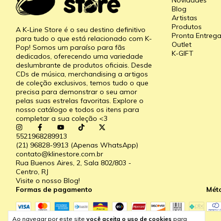
Novidades
Blog
Artistas
Produtos
A K-Line Store é o seu destino definitivo
Pronta Entreg
para tudo o que está relacionado com K-
Outlet
Pop! Somos um paraíso para fãs
K-GIFT
dedicados, oferecendo uma variedade
deslumbrante de produtos oficiais. Desde
CDs de música, merchandising a artigos
de coleção exclusivos, temos tudo o que
precisa para demonstrar o seu amor
pelas suas estrelas favoritas. Explore o
nosso catálogo e todos os itens para
completar a sua coleção <3
5521968289913
(21) 96828-9913 (Apenas WhatsApp)
contato@klinestore.com.br
Rua Buenos Aires, 2, Sala 802/803 -
Centro, RJ
Visite o nosso Blog!
Formas de pagamento
Mét
Ao navegar por este site
você aceita o uso de cookies
para