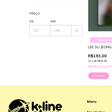
PREÇO
De
Até
ENVIO IN
LEE SU JEONG
R$193,00
12
x
de
R$19,85
R$185,28
com
P
Comprar
Menu