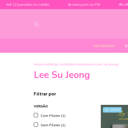
Até 12 parcelas no cartão
4x sem juros no PIX
4% off 
NOVIDADES
B
Início
>
Artistas
>
Solistas
>
Femininas
>
Lee Su Jeong
Lee Su Jeong
Filtrar por
VERSÃO
GRÁTIS
Com Pôster (1)
Sem Pôster (1)