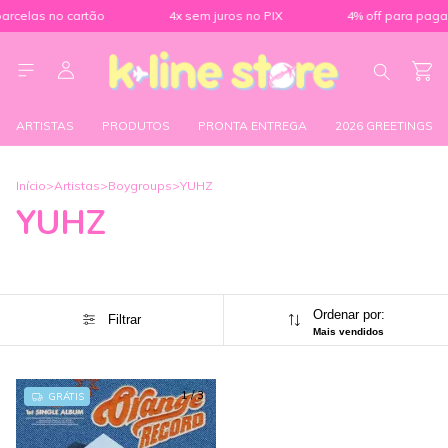
celas no cartão
4x sem juros no PIX
4% off para pagame
ARTISTAS
PRODUTOS
PRONTA ENTREGA
2026 GREETINGS
Início
>
Artistas
>
Boygroups
>
YUHZ
YUHZ
Ordenar por:
Filtrar
Mais vendidos
1
/
3
GRÁTIS