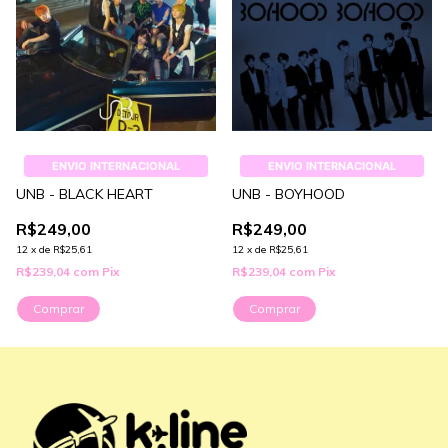
ENVIO INTERNACIONAL
ENVIO INTERNACIONAL
UNB - BLACK HEART
UNB - BOYHOOD
R$249,00
R$249,00
12
x
de
R$25,61
12
x
de
R$25,61
R$239,04
com
Pix
R$239,04
com
Pix
Comprar
Comprar