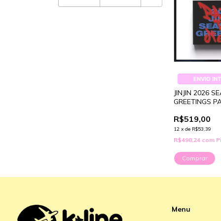
ENVIO IN
JINJIN 2026 S
GREETINGS PA
R$519,00
12
x
de
R$53,39
R$498,24
com
P
Menu