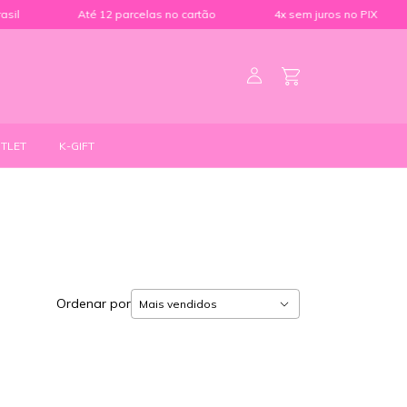
l
Até 12 parcelas no cartão
4x sem juros no PIX
TLET
K-GIFT
Ordenar por