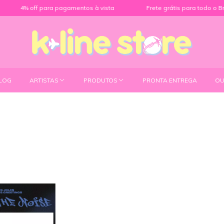
4% off para pagamentos à vista
Frete grátis para todo o Brasi
LOG
ARTISTAS
PRODUTOS
PRONTA ENTREGA
OU