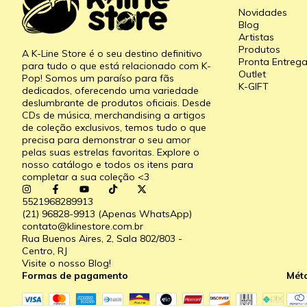
Novidades
Blog
Artistas
Produtos
A K-Line Store é o seu destino definitivo
Pronta Entreg
para tudo o que está relacionado com K-
Outlet
Pop! Somos um paraíso para fãs
K-GIFT
dedicados, oferecendo uma variedade
deslumbrante de produtos oficiais. Desde
CDs de música, merchandising a artigos
de coleção exclusivos, temos tudo o que
precisa para demonstrar o seu amor
pelas suas estrelas favoritas. Explore o
nosso catálogo e todos os itens para
completar a sua coleção <3
5521968289913
(21) 96828-9913 (Apenas WhatsApp)
contato@klinestore.com.br
Rua Buenos Aires, 2, Sala 802/803 -
Centro, RJ
Visite o nosso Blog!
Formas de pagamento
Mét