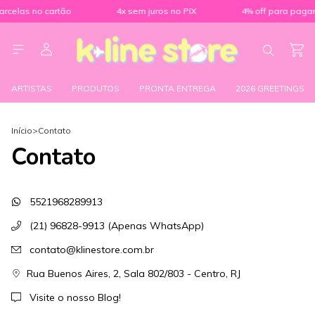
arcelas no cartão
4x sem juros no PIX
4% off para pagam
ARTISTAS
PRODUTOS
PRONTA ENTREGA
2026 GREETINGS
Início
>
Contato
Contato
5521968289913
(21) 96828-9913 (Apenas WhatsApp)
contato@klinestore.com.br
Rua Buenos Aires, 2, Sala 802/803 - Centro, RJ
Visite o nosso Blog!