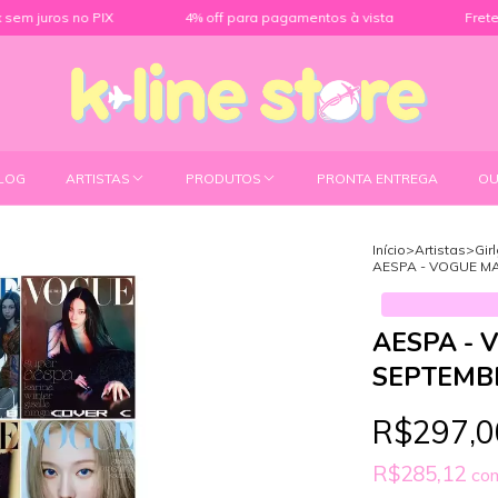
PIX
4% off para pagamentos à vista
Frete grátis para to
LOG
ARTISTAS
PRODUTOS
PRONTA ENTREGA
OU
Início
>
Artistas
>
Gir
AESPA - VOGUE MA
AESPA - 
SEPTEMBE
R$297,0
R$285,12
co