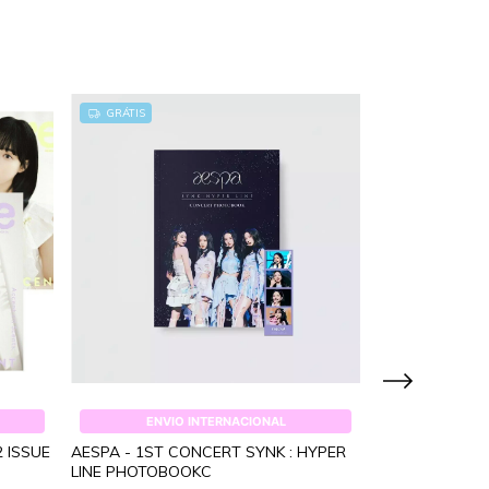
GRÁTIS
GRÁTIS
ENVIO INTERNACIONAL
ENVI
 ISSUE
AESPA - 1ST CONCERT SYNK : HYPER
SM 2021 WINT
LINE PHOTOBOOKC
EXPRESS