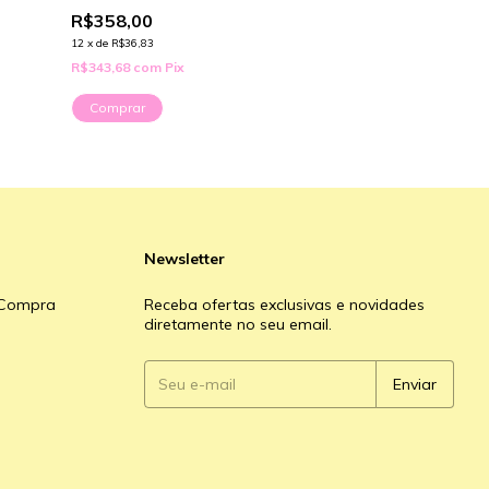
R$358,00
R$223,00
12
x
de
R$36,83
12
x
de
R$22,94
R$343,68
com
Pix
R$214,08
com
Pi
Comprar
Newsletter
e Compra
Receba ofertas exclusivas e novidades
diretamente no seu email.