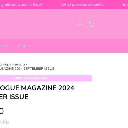
do o Brasil
Até 12 parcelas no cartão
4x sem juros no PI
TLET
K-GIFT
lgroups
>
aespa
>
GAZINE 2024 SEPTEMBER ISSUE
ENVIO INTERNACIONAL
VOGUE MAGAZINE 2024
R ISSUE
0
m
Pix