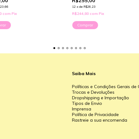
,00
R$255,00
23,66
12
x
de
R$26,23
80
com
Pix
R$244,80
com
Pix
rar
Comprar
Saiba Mais
Políticas e Condições Gerais d
Trocas e Devoluções
Dropshipping e Importação
Tipos de Envio
a
Imprensa
Política de Privacidade
Rastreie a sua encomenda