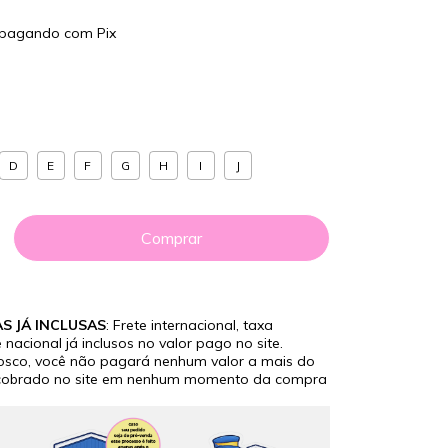
pagando com Pix
D
E
F
G
H
I
J
S JÁ INCLUSAS
: Frete internacional, taxa
 nacional já inclusos no valor pago no site.
co, você não pagará nenhum valor a mais do
 cobrado no site em nenhum momento da compra