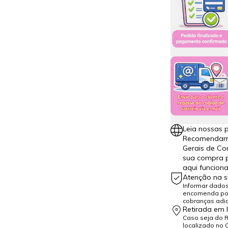
Leia nossas p
Recomendamos
Gerais de Co
sua compra p
aqui funcion
Atenção na 
Informar dado
encomenda pod
cobranças adic
Retirada em l
Caso seja do Ri
localizado no 