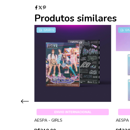
Produtos similares
GRÁTIS
GRÁ
IONAL
ENVIO INTERNACIONAL
SMTOWN :
AESPA - GIRLS
AESPA 