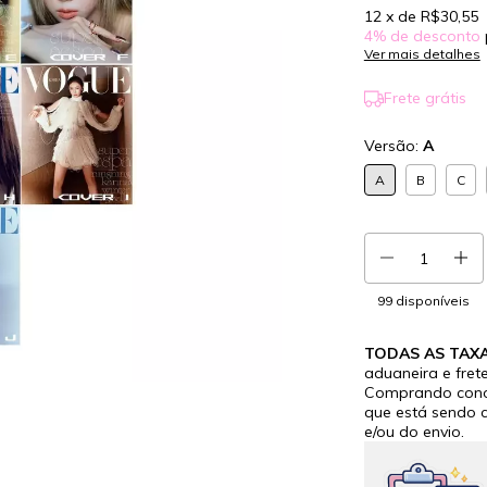
12
x de
R$30,55
4% de desconto
Ver mais detalhes
Frete grátis
Versão:
A
A
B
C
99
disponíveis
TODAS AS TAXA
aduaneira e frete
Comprando conos
que está sendo
e/ou do envio.