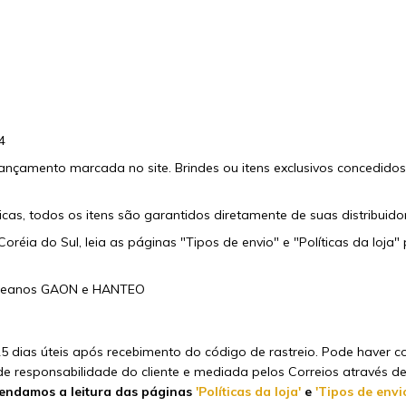
4
ançamento marcada no site. Brindes ou itens exclusivos concedidos
as, todos os itens são garantidos diretamente de suas distribuidora
Coréia do Sul, leia as páginas
"Tipos de envio"
e
"Políticas da loja"
p
coreanos GAON e HANTEO
5 dias úteis após recebimento do código de rastreio. Pode haver 
de responsabilidade do cliente e mediada pelos Correios através de
ndamos a leitura das páginas
'Políticas da loja'
e
'Tipos de envi