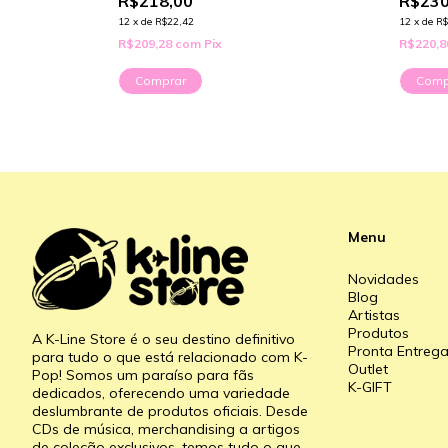
R$218,00
R$230
12
x
de
R$22,42
12
x
de
R$
R$209,28
com
Pix
R$220,
Comprar
Comp
Menu
Novidades
Blog
Artistas
Produtos
A K-Line Store é o seu destino definitivo
Pronta Entreg
para tudo o que está relacionado com K-
Outlet
Pop! Somos um paraíso para fãs
K-GIFT
dedicados, oferecendo uma variedade
deslumbrante de produtos oficiais. Desde
CDs de música, merchandising a artigos
de coleção exclusivos, temos tudo o que