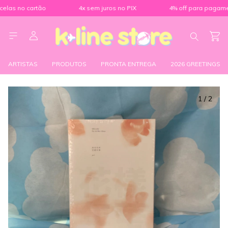
las no cartão
4x sem juros no PIX
4% off para pagament
ARTISTAS
PRODUTOS
PRONTA ENTREGA
2026 GREETINGS
1
/
2