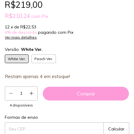
R$219,00
R$210,24
com
Pix
12
x de
R$22,53
4% de desconto
pagando com Pix
Ver mais detalhes
Versão:
White Ver.
White Ver.
Peach Ver.
Restam apenas
4
em estoque!
4
disponíveis
Formas de envio
Entregas para o CEP:
Mudar CEP
Calcular