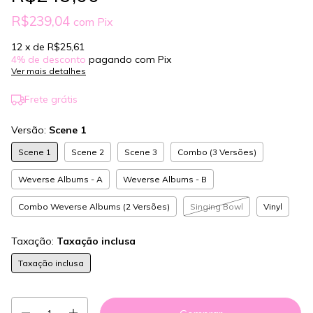
R$239,04
com
Pix
12
x de
R$25,61
4% de desconto
pagando com Pix
Ver mais detalhes
Frete grátis
Versão:
Scene 1
Scene 1
Scene 2
Scene 3
Combo (3 Versões)
Weverse Albums - A
Weverse Albums - B
Combo Weverse Albums (2 Versões)
Singing Bowl
Vinyl
Taxação:
Taxação inclusa
Taxação inclusa