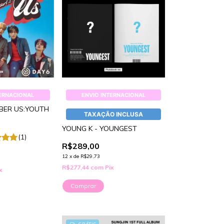
TERNACIONAL
ENVIO INTERNACIONAL
BER US:YOUTH
TAXAÇÃO INCLUSA
YOUNG K - YOUNGEST
(1)
R$289,00
12
x
de
R$29,73
R$277,44
com
Pix
x
Comprar