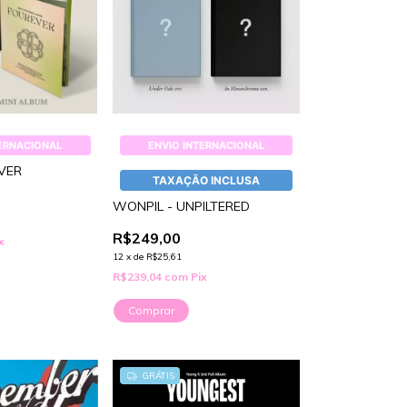
TERNACIONAL
ENVIO INTERNACIONAL
VER
TAXAÇÃO INCLUSA
WONPIL - UNPILTERED
R$249,00
x
12
x
de
R$25,61
R$239,04
com
Pix
Comprar
GRÁTIS