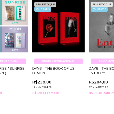
SEM ESTOQUE
SEM ESTOQUE
GRÁTIS
GRÁTIS
TERNACIONAL
ENVIO INTERNACIONAL
ENVIO IN
ISE / SUNRISE
DAY6 - THE BOOK OF US:
DAY6 - THE B
APE)
DEMON
ENTROPY
R$239,00
R$204,00
12
x
de
R$24,59
12
x
de
R$20,98
ix
R$229,44
com
Pix
R$195,84
com
Pi