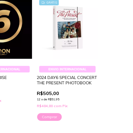
GRÁTIS
TERNACIONAL
ENVIO INTERNACIONAL
ISE
2024 DAY6 SPECIAL CONCERT
THE PRESENT PHOTOBOOK
R$505,00
12
x
de
R$51,95
x
R$484,80
com
Pix