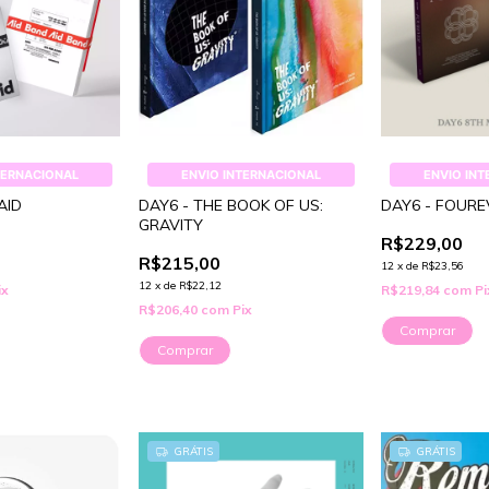
TERNACIONAL
ENVIO INTERNACIONAL
ENVIO IN
AID
DAY6 - THE BOOK OF US:
DAY6 - FOURE
GRAVITY
R$229,00
R$215,00
12
x
de
R$23,56
12
x
de
R$22,12
ix
R$219,84
com
Pi
R$206,40
com
Pix
Comprar
Comprar
GRÁTIS
GRÁTIS