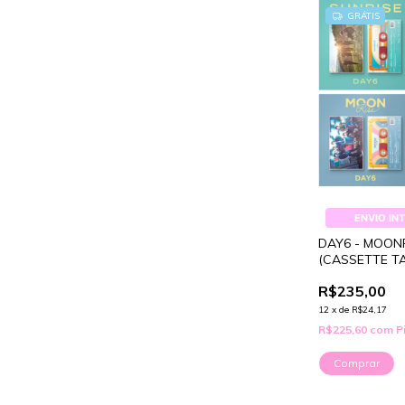
GRÁTIS
ENVIO IN
DAY6 - MOONR
(CASSETTE T
R$235,00
12
x
de
R$24,17
R$225,60
com
P
Comprar