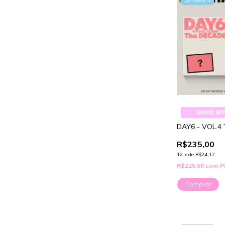
GRÁTIS
ENVIO IN
DAY6 - VOL.4
R$235,00
12
x
de
R$24,17
R$225,60
com
P
Comprar