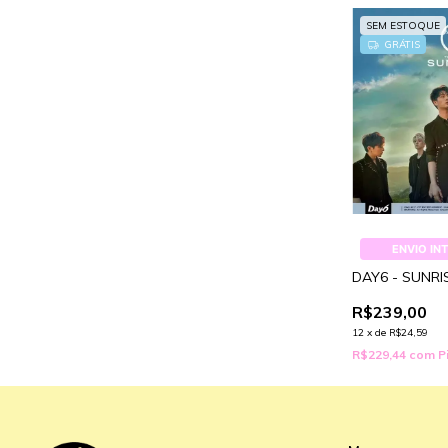
SEM ESTOQUE
GRÁTIS
ENVIO IN
DAY6 - SUNRI
R$239,00
12
x
de
R$24,59
R$229,44
com
P