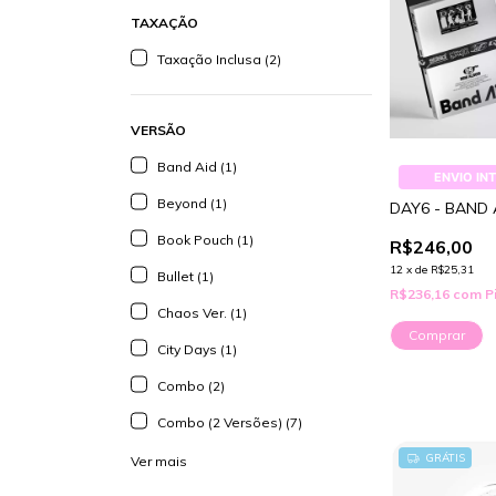
TAXAÇÃO
Taxação Inclusa (2)
VERSÃO
Band Aid (1)
ENVIO IN
Beyond (1)
DAY6 - BAND 
Book Pouch (1)
R$246,00
12
x
de
R$25,31
Bullet (1)
R$236,16
com
P
Chaos Ver. (1)
Comprar
City Days (1)
Combo (2)
Combo (2 Versões) (7)
GRÁTIS
Ver mais