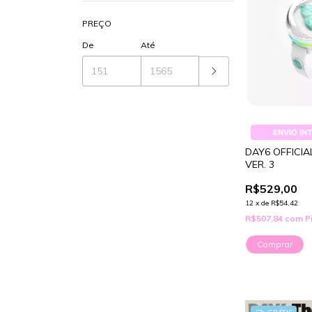
PREÇO
De
Até
ENVIO IN
DAY6 OFFICIA
VER. 3
R$529,00
12
x
de
R$54,42
R$507,84
com
P