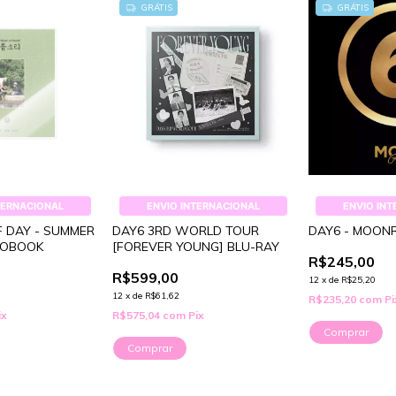
GRÁTIS
GRÁTIS
TERNACIONAL
ENVIO INTERNACIONAL
ENVIO IN
F DAY - SUMMER
DAY6 3RD WORLD TOUR
DAY6 - MOONR
TOBOOK
[FOREVER YOUNG] BLU-RAY
R$245,00
R$599,00
12
x
de
R$25,20
12
x
de
R$61,62
R$235,20
com
Pi
ix
R$575,04
com
Pix
Comprar