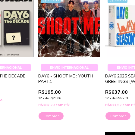
GRÁTIS
GRÁTIS
TERNACIONAL
ENVIO INTERNACIONAL
ENVIO IN
 THE DECADE
DAY6 - SHOOT ME : YOUTH
DAY6 2025 SE
PART.1
GREETINGS [Wa
R$195,00
R$637,00
12
x
de
R$20,06
12
x
de
R$65,53
ix
R$187,20
com
Pix
R$611,52
com
Pi
Comprar