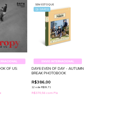
SEM ESTOQUE
GRÁTIS
TERNACIONAL
ENVIO INTERNACIONAL
OOK OF US:
DAY6 EVEN OF DAY - AUTUMN
BREAK PHOTOBOOK
R$386,00
12
x
de
R$39,71
x
R$370,56
com
Pix