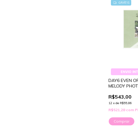
GRÁTIS
ENVIO IN
DAY6 EVEN O
MELODY PHO
R$543,00
12
x
de
R$55,86
R$521,28
com
P