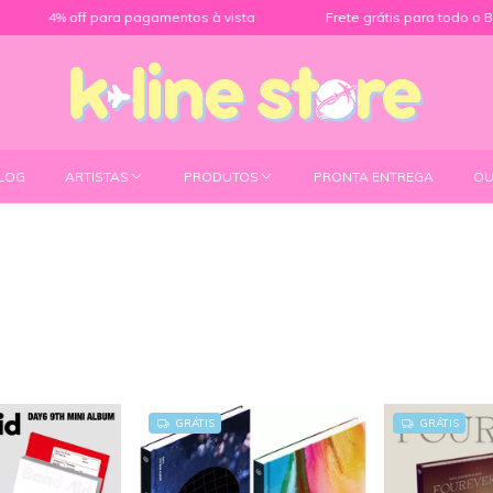
 off para pagamentos à vista
Frete grátis para todo o Brasil
LOG
ARTISTAS
PRODUTOS
PRONTA ENTREGA
OU
GRÁTIS
GRÁTIS