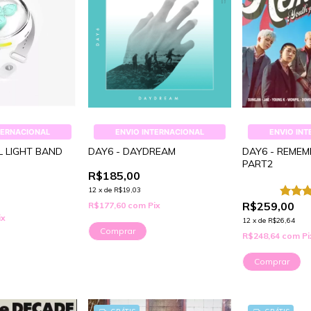
TERNACIONAL
ENVIO INTERNACIONAL
ENVIO IN
L LIGHT BAND
DAY6 - DAYDREAM
DAY6 - REMEM
PART2
R$185,00
12
x
de
R$19,03
R$259,00
R$177,60
com
Pix
ix
12
x
de
R$26,64
Comprar
R$248,64
com
Pi
Comprar