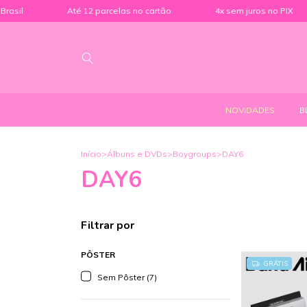
Até 12 parcelas no cartão
4x sem juros no PIX
4%
NOVIDADES
B
Início
>
Álbuns e DVDs
>
Boygroups
>
DAY6
DAY6
Filtrar por
PÔSTER
GRÁTIS
Sem Pôster (7)