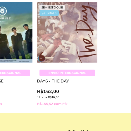
SEM ESTOQUE
GRÁTIS
TERNACIONAL
ENVIO INTERNACIONAL
SE
DAY6 - THE DAY
R$162,00
12
x
de
R$16,66
ix
R$155,52
com
Pix