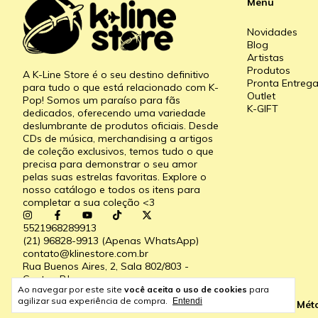
Menu
Novidades
Blog
Artistas
Produtos
A K-Line Store é o seu destino definitivo
Pronta Entreg
para tudo o que está relacionado com K-
Outlet
Pop! Somos um paraíso para fãs
K-GIFT
dedicados, oferecendo uma variedade
deslumbrante de produtos oficiais. Desde
CDs de música, merchandising a artigos
de coleção exclusivos, temos tudo o que
precisa para demonstrar o seu amor
pelas suas estrelas favoritas. Explore o
nosso catálogo e todos os itens para
completar a sua coleção <3
5521968289913
(21) 96828-9913 (Apenas WhatsApp)
contato@klinestore.com.br
Rua Buenos Aires, 2, Sala 802/803 -
Centro, RJ
Ao navegar por este site
você aceita o uso de cookies
para
Visite o nosso Blog!
agilizar sua experiência de compra.
Entendi
Formas de pagamento
Mét