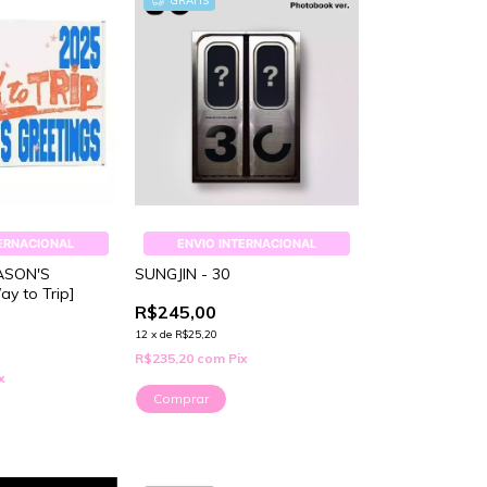
GRÁTIS
TERNACIONAL
ENVIO INTERNACIONAL
ASON'S
SUNGJIN - 30
y to Trip]
R$245,00
12
x
de
R$25,20
R$235,20
com
Pix
x
Comprar