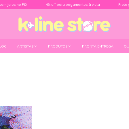
s no PIX
4% off para pagamentos à vista
Frete grátis pa
LOG
ARTISTAS
PRODUTOS
PRONTA ENTREGA
OU