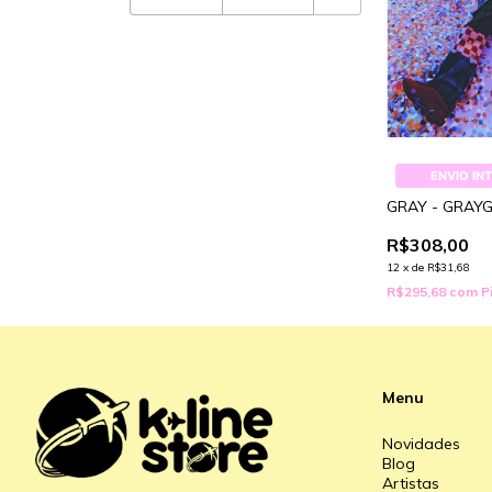
ENVIO IN
GRAY - GRAY
R$308,00
12
x
de
R$31,68
R$295,68
com
P
Menu
Novidades
Blog
Artistas