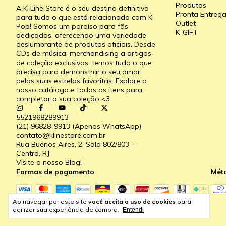
Produtos
A K-Line Store é o seu destino definitivo
Pronta Entreg
para tudo o que está relacionado com K-
Outlet
Pop! Somos um paraíso para fãs
K-GIFT
dedicados, oferecendo uma variedade
deslumbrante de produtos oficiais. Desde
CDs de música, merchandising a artigos
de coleção exclusivos, temos tudo o que
precisa para demonstrar o seu amor
pelas suas estrelas favoritas. Explore o
nosso catálogo e todos os itens para
completar a sua coleção <3
5521968289913
(21) 96828-9913 (Apenas WhatsApp)
contato@klinestore.com.br
Rua Buenos Aires, 2, Sala 802/803 -
Centro, RJ
Visite o nosso Blog!
Formas de pagamento
Mét
Ao navegar por este site
você aceita o uso de cookies
para
agilizar sua experiência de compra.
Entendi