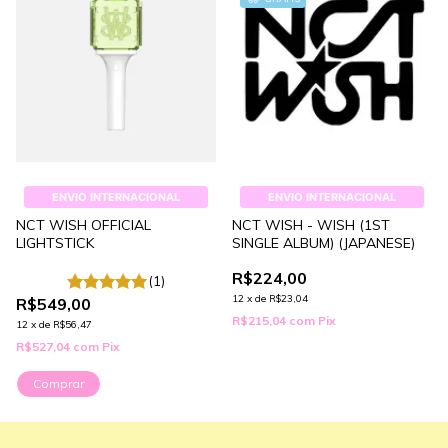
ENVIO INTERNACIONAL
ENVIO INTERNACIONAL
NCT WISH OFFICIAL
NCT WISH - WISH (1ST
LIGHTSTICK
SINGLE ALBUM) (JAPANESE)
R$224,00
(1)
12
x
de
R$23,04
R$549,00
R$215,04
com
Pix
12
x
de
R$56,47
R$527,04
com
Pix