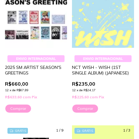
ENVIO INTERNACIONAL
ENVIO INTERNACIONAL
2025 SM ARTIST SEASON'S
NCT WISH - WISH (1ST
GREETINGS
SINGLE ALBUM) (JAPANESE)
R$660,00
R$235,00
12
x
de
R$67,89
12
x
de
R$24,17
R$633,60
com
Pix
R$225,60
com
Pix
Comprar
Comprar
1
/
9
1
/
3
GRÁTIS
GRÁTIS