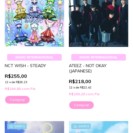
ENVIO INTERNACIONAL
ENVIO INTERNACIONAL
NCT WISH - STEADY
ATEEZ - NOT OKAY
(JAPANESE)
R$255,00
R$218,00
12
x
de
R$26,23
12
x
de
R$22,42
R$244,80
com
Pix
R$209,28
com
Pix
Comprar
Comprar
GRÁTIS
GRÁTIS