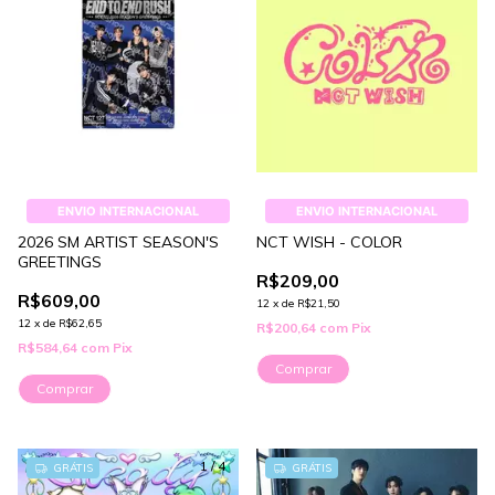
ENVIO INTERNACIONAL
ENVIO INTERNACIONAL
2026 SM ARTIST SEASON'S
NCT WISH - COLOR
GREETINGS
R$209,00
R$609,00
12
x
de
R$21,50
12
x
de
R$62,65
R$200,64
com
Pix
R$584,64
com
Pix
Comprar
Comprar
1
/
4
GRÁTIS
GRÁTIS