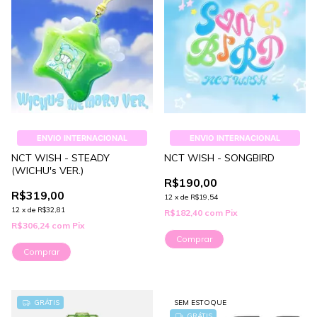
ENVIO INTERNACIONAL
ENVIO INTERNACIONAL
NCT WISH - STEADY
NCT WISH - SONGBIRD
(WICHU's VER.)
R$190,00
R$319,00
12
x
de
R$19,54
12
x
de
R$32,81
R$182,40
com
Pix
R$306,24
com
Pix
Comprar
Comprar
GRÁTIS
SEM ESTOQUE
GRÁTIS