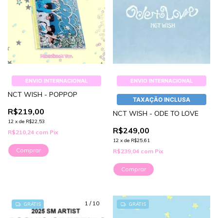
ENVIO INTERNACIONAL
ENVIO INTERNACIONAL
NCT WISH - POPPOP
TAXAÇÃO INCLUSA
R$219,00
NCT WISH - ODE TO LOVE
12
x
de
R$22,53
R$249,00
R$210,24
com
Pix
12
x
de
R$25,61
Comprar
R$239,04
com
Pix
Comprar
1
/
10
GRÁTIS
GRÁTIS