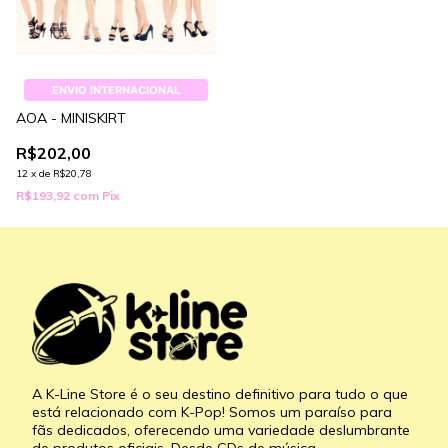
ENVIO INTERNACIONAL
AOA - MINISKIRT
R$202,00
12
x
de
R$20,78
R$193,92
com
Pix
A K-Line Store é o seu destino definitivo para tudo o que
está relacionado com K-Pop! Somos um paraíso para
fãs dedicados, oferecendo uma variedade deslumbrante
de produtos oficiais. Desde CDs de música,