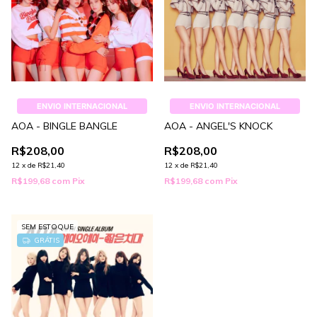
ENVIO INTERNACIONAL
ENVIO INTERNACIONAL
AOA - BINGLE BANGLE
AOA - ANGEL'S KNOCK
R$208,00
R$208,00
12
x
de
R$21,40
12
x
de
R$21,40
R$199,68
com
Pix
R$199,68
com
Pix
SEM ESTOQUE
GRÁTIS