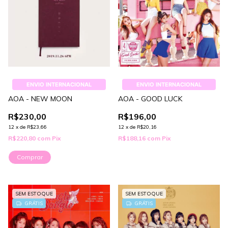
ENVIO INTERNACIONAL
ENVIO INTERNACIONAL
AOA - NEW MOON
AOA - GOOD LUCK
R$230,00
R$196,00
12
x
de
R$23,66
12
x
de
R$20,16
R$220,80
com
Pix
R$188,16
com
Pix
Comprar
SEM ESTOQUE
SEM ESTOQUE
GRÁTIS
GRÁTIS