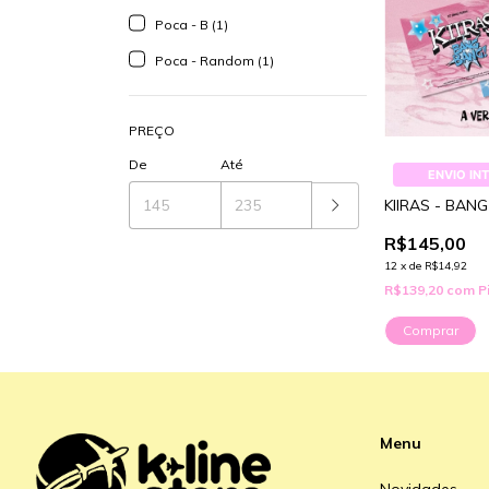
Poca - B (1)
Poca - Random (1)
PREÇO
De
Até
ENVIO IN
KIIRAS - BAN
R$145,00
12
x
de
R$14,92
R$139,20
com
P
Comprar
Menu