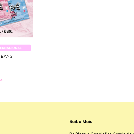
TERNACIONAL
G BANG!
ix
Saiba Mais