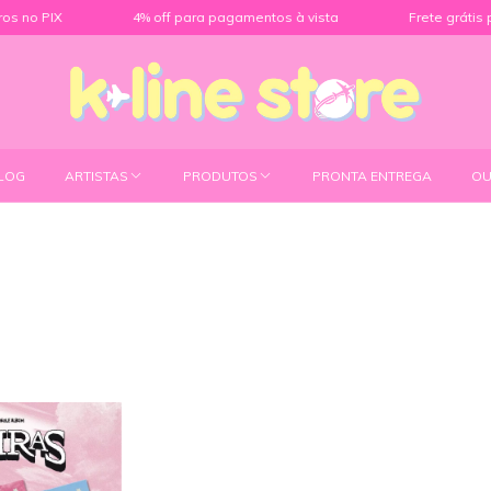
 no PIX
4% off para pagamentos à vista
Frete grátis par
LOG
ARTISTAS
PRODUTOS
PRONTA ENTREGA
OU