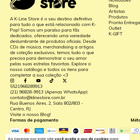
Novidades
Blog
Artistas
Produtos
A K-Line Store é o seu destino definitivo
Pronta Entreg
para tudo o que está relacionado com K-
Outlet
Pop! Somos um paraíso para fãs
K-GIFT
dedicados, oferecendo uma variedade
deslumbrante de produtos oficiais. Desde
CDs de música, merchandising a artigos
de coleção exclusivos, temos tudo o que
precisa para demonstrar o seu amor
pelas suas estrelas favoritas. Explore o
nosso catálogo e todos os itens para
completar a sua coleção <3
5521968289913
(21) 96828-9913 (Apenas WhatsApp)
contato@klinestore.com.br
Rua Buenos Aires, 2, Sala 802/803 -
Centro, RJ
Visite o nosso Blog!
Formas de pagamento
Mét
Ao navegar por este site
você aceita o uso de cookies
para