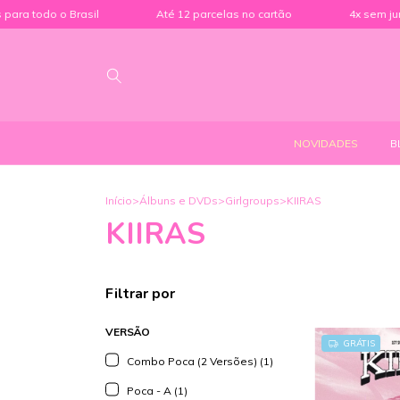
ra todo o Brasil
Até 12 parcelas no cartão
4x sem juros
NOVIDADES
B
Início
>
Álbuns e DVDs
>
Girlgroups
>
KIIRAS
KIIRAS
Filtrar por
VERSÃO
GRÁTIS
Combo Poca (2 Versões) (1)
Poca - A (1)