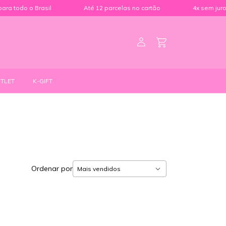
a todo o Brasil
Até 12 parcelas no cartão
4x sem juros n
TLET
K-GIFT
Ordenar por