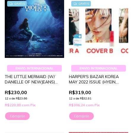
GRÁTIS
GRÁTIS
ENVIO INTERNACIONAL
ENVIO INTERNACIONAL
THE LITTLE MERMAID (W/
HARPER'S BAZAR KOREA
DANIELLE OF NEWJEANS)
MAY 2022 ISSUE (HYEIN,
(OST)
TAEYEON, NAYEON)
R$230,00
R$319,00
12
x
de
R$23,66
12
x
de
R$32,81
R$220,80
com
Pix
R$306,24
com
Pix
Comprar
Comprar