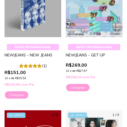
ENVIO INTERNACIONAL
ENVIO INTERNACIONAL
NEWJEANS - NEW JEANS
NEWJEANS - GET UP
R$269,00
(1)
12
x
de
R$27,67
R$151,00
R$258,24
com
Pix
12
x
de
R$15,53
R$144,96
com
Pix
Comprar
Comprar
1
/
3
1
/
3
GRÁTIS
GRÁTIS