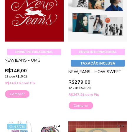
ENVIO INTERNACIONAL
ENVIO INTERNACIONAL
NEWJEANS - OMG
TAXAÇÃO INCLUSA
R$146,00
NEWJEANS - HOW SWEET
12
x
de
R$15,02
R$279,00
R$140,16
com
Pix
12
x
de
R$28,70
Comprar
R$267,84
com
Pix
Comprar
1
/
4
1
/
5
GRÁTIS