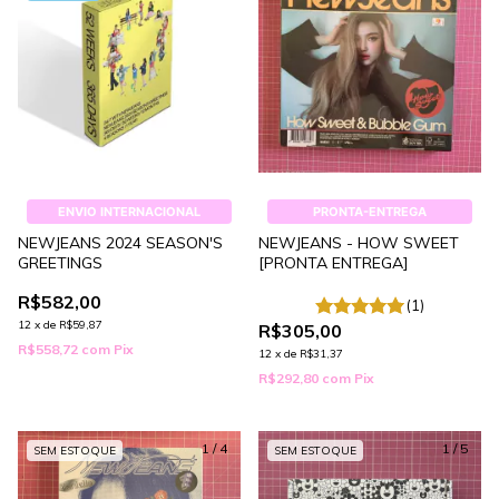
ENVIO INTERNACIONAL
PRONTA-ENTREGA
NEWJEANS 2024 SEASON'S
NEWJEANS - HOW SWEET
GREETINGS
[PRONTA ENTREGA]
R$582,00
(1)
12
x
de
R$59,87
R$305,00
R$558,72
com
Pix
12
x
de
R$31,37
R$292,80
com
Pix
1
/
4
1
/
5
SEM ESTOQUE
SEM ESTOQUE