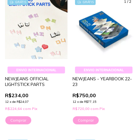
1
/
2
GRÁTIS
GRÁTIS
ENVIO INTERNACIONAL
ENVIO INTERNACIONAL
NEWJEANS OFFICIAL
NEWJEANS - YEARBOOK 22-
LIGHTSTICK PARTS
23
R$234,00
R$750,00
12
x
de
R$24,07
12
x
de
R$77,15
R$224,64
com
Pix
R$720,00
com
Pix
Comprar
Comprar