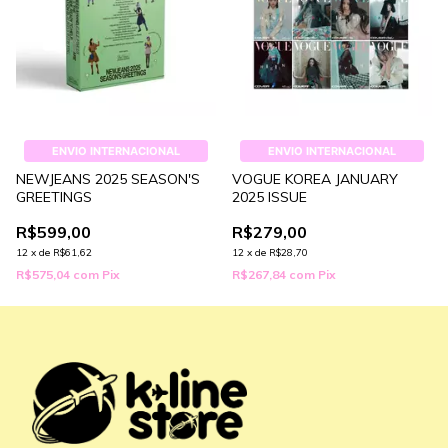
ENVIO INTERNACIONAL
ENVIO INTERNACIONAL
NEWJEANS 2025 SEASON'S
VOGUE KOREA JANUARY
GREETINGS
2025 ISSUE
R$599,00
R$279,00
12
x
de
R$61,62
12
x
de
R$28,70
R$575,04
com
Pix
R$267,84
com
Pix