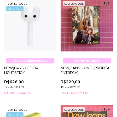
1
/
2
SEM ESTOQUE
SEM ESTOQUE
GRÁTIS
ENVIO INTERNACIONAL
PRONTA-ENTREGA
NEWJEANS OFFICIAL
NEWJEANS - OMG [PRONTA
LIGHTSTICK
ENTREGA]
R$626,00
R$229,00
12
x
de
R$64,39
12
x
de
R$23,56
R$600,96
com
Pix
R$219,84
com
Pix
1
/
4
SEM ESTOQUE
SEM ESTOQUE
GRÁTIS