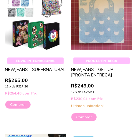
ENVIO INTERNACIONAL
PRONTA-ENTREGA
NEWJEANS - SUPERNATURAL
NEWJEANS - GET UP
[PRONTA ENTREGA]
R$265,00
R$249,00
12
x
de
R$27,26
12
x
de
R$25,61
R$254,40
com
Pix
R$239,04
com
Pix
Comprar
Últimas unidades!
Comprar